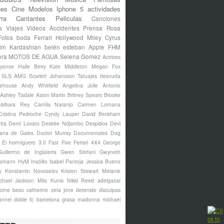
nes
Cine
Modelos
Iphone 5
actividades
rra
Cantantes
Peliculas
Canciones
s
Viajes
Videos
Accidentes
Prensa Rosa
Fotos
boda
Ferrari
Hollywood
Miley Cyrus
im Kardashian
belén esteban
Apple
FHM
era
MOTOS DE AGUA
Selena Gomez
Actrices
yonce
Halle Berry
Kate Middleton
Megan Fox
s SLS AMG
Scarlett Johansson
Tatuajes
desnuda
ehouse
Andy Whitfield
Angelina Jolie
Antonio
Ashley Tisdale
Aston Martin
Britney Spears
Brooke
árbara Rey
Camila Naranjo
Carmen Lomana
Cristina Pedroche
Cyndy Lauper
David Beckham
tta
Demi Lovato
Desirée Ndjambo
Despidos
Devi
ana de Gales
Doctor Murray
Documentales
Dog
El hormiguero 3.0
Fast Five
Ferrari 4X4
George
Guillermo de Inglaterra
Gwen Stefani
Gwyneth
amann
HyM
Insólito
Isabel Pantoja
Jessica Bueno
y
Konstantin Novoselov
Kristen Stewart
Melanie
chael Jackson
Mila Kunis
Nikki Reed
adelgazar
borne
beso
catherine zeta jone
detenido
disculpas
annel
doble
fc barcelona
grasa
madonna
michael