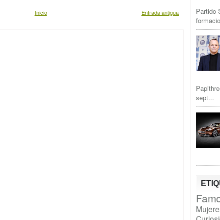
Partido 
Inicio
Entrada antigua
formacio
Papithre
sept...
ETI
Famo
Mujere
Curios