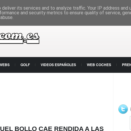
deliver its services and to analyze traffic. Your IP address and
formance and security metrics to ensure quality of service, ge
 abuse.
 WEBS
GOLF
VIDEOS ESPAÑOLES
WEB COCHES
PRE
EL BOLLO CAE RENDIDA A LAS