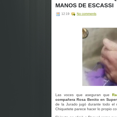
MANOS DE ESCASSI
12:19
No comments
Las voces que aseguran que
Ra
compañera Rosa Benito en Super
de la Jurado jugó durante todo el 
Chiquetete parece hacer lo propio c