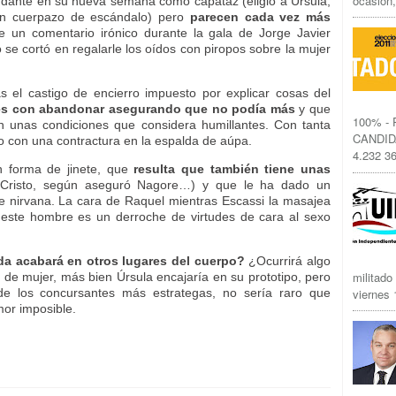
ocasión,
yudante en su nueva semana como capataz (eligió a Úrsula,
un cuerpazo de escándalo) pero
parecen cada vez más
e un comentario irónico durante la gala de Jorge Javier
se cortó en regalarle los oídos con piropos sobre la mujer
s el castigo de encierro impuesto por explicar cosas del
es con abandonar asegurando que no podía más
y que
100% -
en unas condiciones que considera humillantes. Con tanta
CANDID
o con una contractura en la espalda de aúpa.
4.232 36
n forma de jinete, que
resulta que también tiene unas
 Cristo, según aseguró Nagore…) y que le ha dado un
e nirvana. La cara de Raquel mientras Escassi la masajea
 este hombre es un derroche de virtudes de cara al sexo
da acabará en otros lugares del cuerpo?
¿Ocurrirá algo
militado
o de mujer, más bien Úrsula encajaría en su prototipo, pero
e los concursantes más estrategas, no sería raro que
viernes 1
amor imposible.