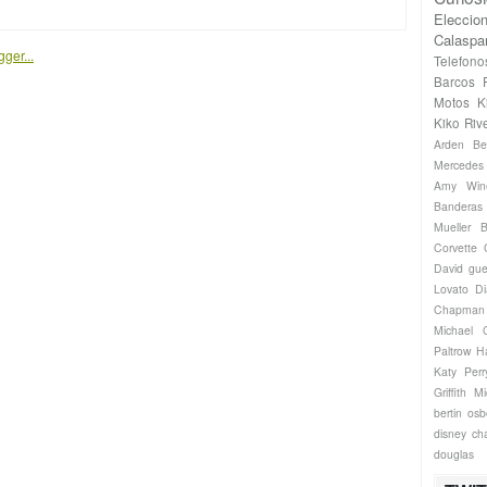
Eleccio
Calaspa
Telefono
Barcos
Motos
K
Kiko Riv
Arden
Be
Mercede
Amy Win
Banderas
Mueller
B
Corvette
David gue
Lovato
Di
Chapman
Michael
Paltrow
H
Katy Perr
Griffith
Mi
bertin os
disney ch
douglas