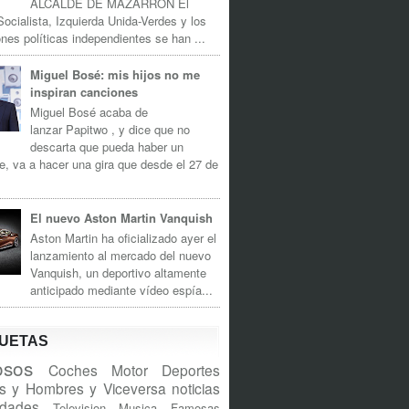
ALCALDE DE MAZARRÓN El
Socialista, Izquierda Unida-Verdes y los
nes políticas independientes se han ...
Miguel Bosé: mis hijos no me
inspiran canciones
Miguel Bosé acaba de
lanzar Papitwo , y dice que no
descarta que pueda haber un
e, va a hacer una gira que desde el 27 de
El nuevo Aston Martin Vanquish
Aston Martin ha oficializado ayer el
lanzamiento al mercado del nuevo
Vanquish, un deportivo altamente
anticipado mediante vídeo espía...
QUETAS
sos
Coches
Motor
Deportes
s y Hombres y Viceversa
noticias
idades
Television
Musica
Famosas