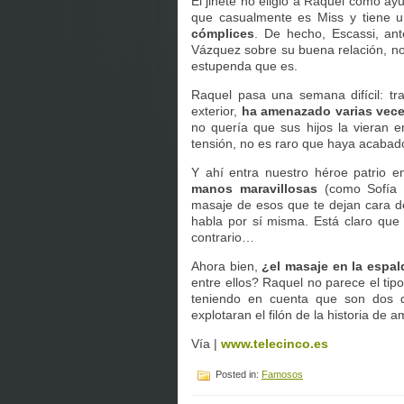
El jinete no eligió a Raquel como a
que casualmente es Miss y tiene 
cómplices
. De hecho, Escassi, ant
Vázquez sobre su buena relación, no 
estupenda que es.
Raquel pasa una semana difícil: tra
exterior,
ha amenazado varias vec
no quería que sus hijos la vieran 
tensión, no es raro que haya acabad
Y ahí entra nuestro héroe patrio e
manos maravillosas
(como Sofía
masaje de esos que te dejan cara d
habla por sí misma. Está claro que
contrario…
Ahora bien,
¿el masaje en la espal
entre ellos? Raquel no parece el tip
teniendo en cuenta que son dos d
explotaran el filón de la historia de 
Vía |
www.telecinco.es
Posted in:
Famosos