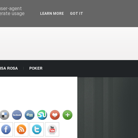
 user-agent
nerate usage
LEARN MORE
GOT IT
NSA ROSA
POKER