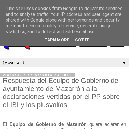
This site uses cookies from Google to deliver its services
and to analyze traffic. Your IP address and user-agent are
shared with Google along with performance and security
metrics to ensure quality of service, generate usage
statistics, and to detect and address abuse.
LEARN MORE
GOT IT
▼
viernes, 7 de octubre de 2011
Respuesta del Equipo de Gobierno del
ayuntamiento de Mazarrón a la
declaraciones vertidas por el PP sobre
el IBI y las plusvalías
El
Equipo de Gobierno de Mazarrón
quiere aclarar en