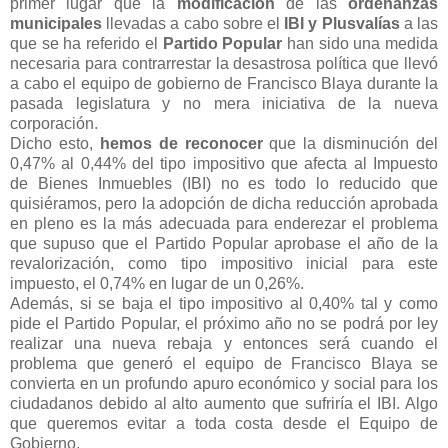
primer lugar que la
modificación
de las
ordenanzas
municipales
llevadas a cabo sobre el
IBI y Plusvalías
a las
que se ha referido el
Partido Popular
han sido una medida
necesaria para contrarrestar la desastrosa política que llevó
a cabo el equipo de gobierno de Francisco Blaya durante la
pasada legislatura y no mera iniciativa de la nueva
corporación.
Dicho esto,
hemos de reconocer
que la disminución del
0,47% al 0,44% del tipo impositivo que afecta al Impuesto
de Bienes Inmuebles (IBI) no es todo lo reducido que
quisiéramos, pero la adopción de dicha reducción aprobada
en pleno es la más adecuada para enderezar el problema
que supuso que el Partido Popular aprobase el año de la
revalorización, como tipo impositivo inicial para este
impuesto, el 0,74% en lugar de un 0,26%.
Además, si se baja el tipo impositivo al 0,40% tal y como
pide el Partido Popular, el próximo año no se podrá por ley
realizar una nueva rebaja y entonces será cuando el
problema que generó el equipo de Francisco Blaya se
convierta en un profundo apuro económico y social para los
ciudadanos debido al alto aumento que sufriría el IBI. Algo
que queremos evitar a toda costa desde el Equipo de
Gobierno.