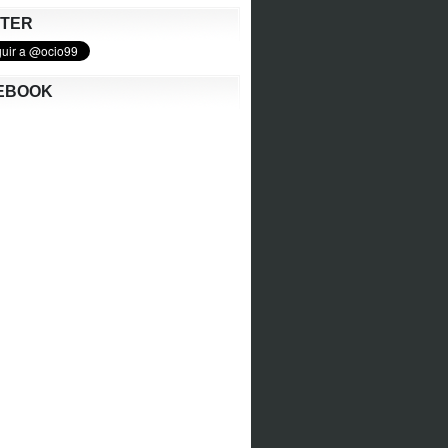
TTER
EBOOK