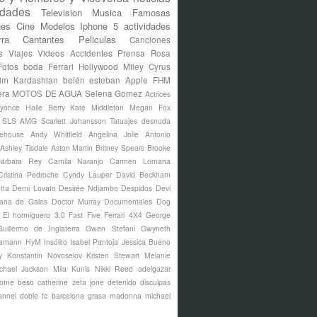
idades
Television
Musica
Famosas
nes
Cine
Modelos
Iphone 5
actividades
rra
Cantantes
Peliculas
Canciones
s
Viajes
Videos
Accidentes
Prensa Rosa
Fotos
boda
Ferrari
Hollywood
Miley Cyrus
im Kardashian
belén esteban
Apple
FHM
era
MOTOS DE AGUA
Selena Gomez
Actrices
yonce
Halle Berry
Kate Middleton
Megan Fox
s SLS AMG
Scarlett Johansson
Tatuajes
desnuda
ehouse
Andy Whitfield
Angelina Jolie
Antonio
Ashley Tisdale
Aston Martin
Britney Spears
Brooke
árbara Rey
Camila Naranjo
Carmen Lomana
Cristina Pedroche
Cyndy Lauper
David Beckham
tta
Demi Lovato
Desirée Ndjambo
Despidos
Devi
ana de Gales
Doctor Murray
Documentales
Dog
El hormiguero 3.0
Fast Five
Ferrari 4X4
George
Guillermo de Inglaterra
Gwen Stefani
Gwyneth
amann
HyM
Insólito
Isabel Pantoja
Jessica Bueno
y
Konstantin Novoselov
Kristen Stewart
Melanie
chael Jackson
Mila Kunis
Nikki Reed
adelgazar
borne
beso
catherine zeta jone
detenido
disculpas
annel
doble
fc barcelona
grasa
madonna
michael