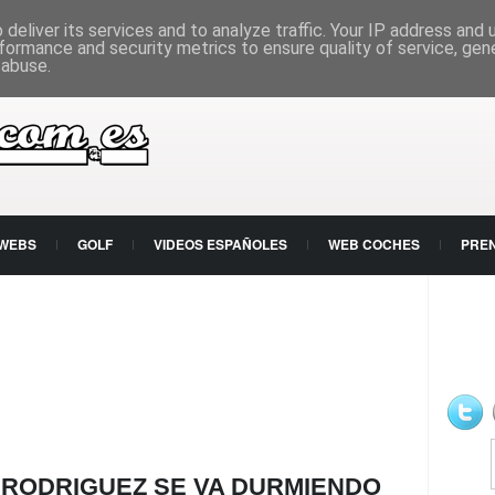
deliver its services and to analyze traffic. Your IP address and
formance and security metrics to ensure quality of service, ge
 abuse.
 WEBS
GOLF
VIDEOS ESPAÑOLES
WEB COCHES
PRE
E RODRIGUEZ SE VA DURMIENDO