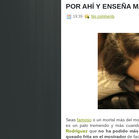
POR AHÍ Y ENSEÑA M
19:39
No comments
Seas
famoso
o un mortal más del mon
es un palo tremendo y más cuando
Rodríguez
que
no ha podido más 
queado frita en el mostrador
de fac