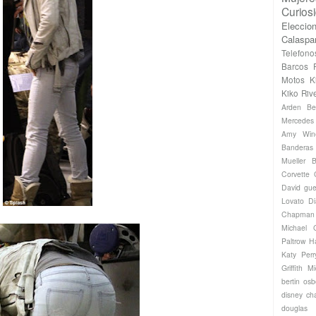
Curios
Eleccio
Calaspa
Telefono
Barcos
Motos
K
Kiko Riv
Arden
Be
Mercede
Amy Win
Banderas
Mueller
B
Corvette
David gue
Lovato
Di
Chapman
Michael
Paltrow
H
Katy Perr
Griffith
Mi
bertin os
disney ch
douglas