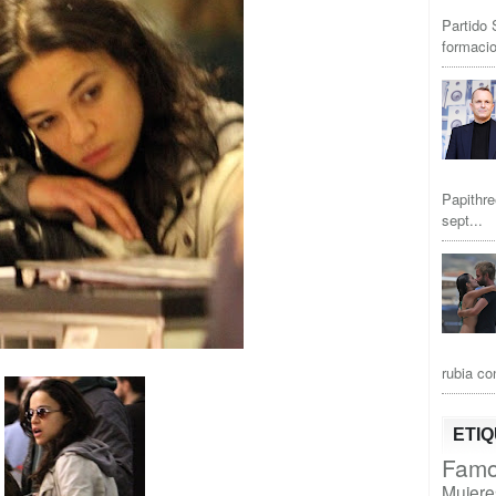
Partido 
formacio
Papithre
sept...
rubia co
ETI
Famo
Mujere