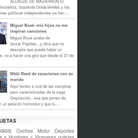
ALCALDE DE MAZARRÓN El
Socialista, Izquierda Unida-Verdes y los
nes políticas independientes se han ...
Miguel Bosé: mis hijos no me
inspiran canciones
Miguel Bosé acaba de
lanzar Papitwo , y dice que no
descarta que pueda haber un
e, va a hacer una gira que desde el 27 de
Nikki Reed de vacaciones con su
marido
Aquí tenéis a una de las vampiras
peor caracterizadas de la saga
Crepúsculo , esa que ponen de
n un pelucón horroroso y que lu...
QUETAS
sos
Coches
Motor
Deportes
s y Hombres y Viceversa
noticias