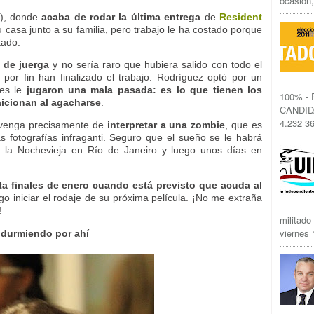
ocasión,
á), donde
acaba de rodar la última entrega
de
Resident
 casa junto a su familia, pero trabajo le ha costado porque
tado.
a de juerga
y no sería raro que hubiera salido con todo el
por fin han finalizado el trabajo. Rodríguez optó por un
nes le
jugaron una mala pasada: es lo que tienen los
100% -
aicionan al agacharse
.
CANDID
4.232 36
e venga precisamente de
interpretar a una zombie
, que es
 fotografías infraganti. Seguro que el sueño se le habrá
r la Nochevieja en Río de Janeiro y luego unos días en
ta finales de enero cuando está previsto que acuda al
go iniciar el rodaje de su próxima película. ¡No me extraña
!
militado
viernes 1
a durmiendo por ahí