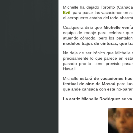
Michelle ha dejado Toronto (Canad
Evil
, para pasar las vacaciones en su
el aeropuerto estaba del todo abarro
Cualquiera diría que
Michelle vení
equipo de rodaje para celebrar que 
atuendo cómodo, pero los pantalo
modelos bajos de cinturas, que tr
No deja de ser irónico que Michell
precisamente lo que parece en estas
pasado pronto: tiene previsto pasa
Hawaii.
Michelle
estará de vacaciones has
festival de cine de Moscú
para lue
que ande cansada con este no-parar
La actriz Michelle Rodriguez se v