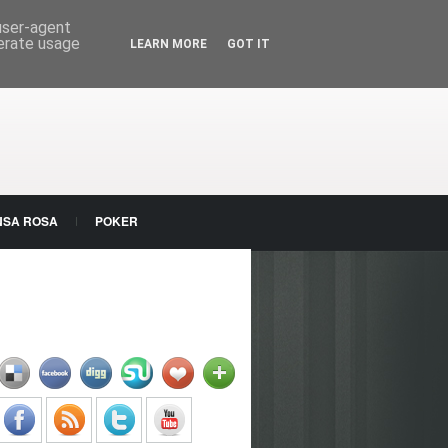
 user-agent
nerate usage
LEARN MORE
GOT IT
NSA ROSA
POKER