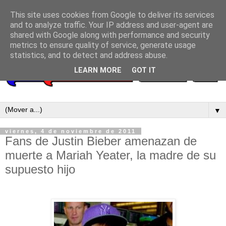
This site uses cookies from Google to deliver its services
and to analyze traffic. Your IP address and user-agent are
shared with Google along with performance and security
metrics to ensure quality of service, generate usage
statistics, and to detect and address abuse.
LEARN MORE
GOT IT
▼
viernes, 4 de noviembre de 2011
Fans de Justin Bieber amenazan de
muerte a Mariah Yeater, la madre de su
supuesto hijo