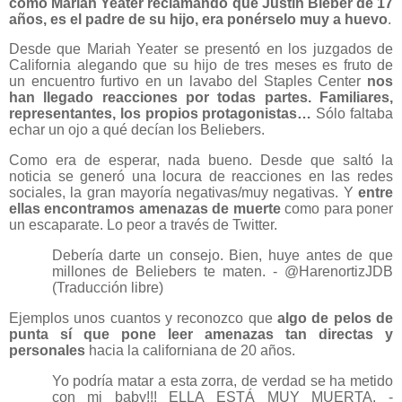
como Mariah Yeater reclamando que Justin Bieber de 17
años, es el padre de su hijo, era ponérselo muy a huevo
.
Desde que Mariah Yeater se presentó en los juzgados de
California alegando que su hijo de tres meses es fruto de
un encuentro furtivo en un lavabo del Staples Center
nos
han llegado reacciones por todas partes. Familiares,
representantes, los propios protagonistas…
Sólo faltaba
echar un ojo a qué decían los Beliebers.
Como era de esperar, nada bueno. Desde que saltó la
noticia se generó una locura de reacciones en las redes
sociales, la gran mayoría negativas/muy negativas. Y
entre
ellas encontramos amenazas de muerte
como para poner
un escaparate. Lo peor a través de Twitter.
Debería darte un consejo. Bien, huye antes de que
millones de Beliebers te maten. - @HarenortizJDB
(Traducción libre)
Ejemplos unos cuantos y reconozco que
algo de pelos de
punta sí que pone leer amenazas tan directas y
personales
hacia la californiana de 20 años.
Yo podría matar a esta zorra, de verdad se ha metido
con mi baby!!! ELLA ESTÁ MUY MUERTA. -