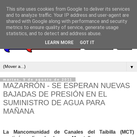
This site uses cookies from Google to deliver its services
and to analyze traffic. Your IP address and user-agent are
shared with Google along with performance and security
metrics to ensure quality of service, generate usage
statistics, and to detect and address abuse.
LEARN MORE
GOT IT
▼
martes, 9 de agosto de 2011
MAZARRÓN - SE ESPERAN NUEVAS
BAJADAS DE PRESIÓN EN EL
SUMINISTRO DE AGUA PARA
MAÑANA
La Mancomunidad de Canales del Taibilla (MCT)