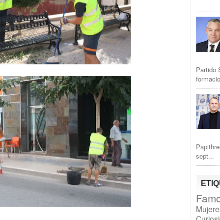
Partido 
formacio
Papithre
sept...
ETI
Famo
Mujere
Curios