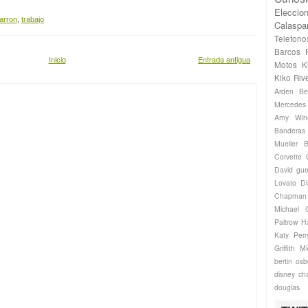
Eleccio
arron
,
trabajo
Calaspa
Telefono
Barcos
Inicio
Entrada antigua
Motos
K
Kiko Riv
Arden
Be
Mercede
Amy Win
Banderas
Mueller
B
Corvette
David gue
Lovato
Di
Chapman
Michael
Paltrow
H
Katy Perr
Griffith
Mi
bertin os
disney ch
douglas