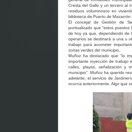
Cresta del Gallo y un tercero al
residuos voluminosos en viviend
biblioteca de Puerto de Mazarrón.
El concejal de Gestión de Se
puntualizado que "estos puestos 
de hoy ya que, dependiendo de l
operarios se destinará a una u o
trabajo para acometer importan
zonas verdes del municipio.
Muñoz ha destacado que "lo im
importante inyección de trabajo e
calles, playas, señalización y 
municipio". Muñoz ha querido res
adelante, el servicio de Jardine
ocurría anteriormente. Algo que só