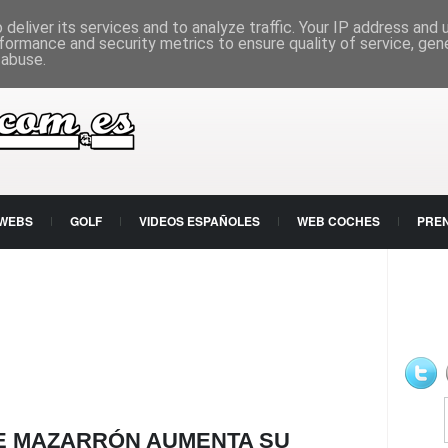
deliver its services and to analyze traffic. Your IP address and
formance and security metrics to ensure quality of service, ge
 abuse.
 WEBS
GOLF
VIDEOS ESPAÑOLES
WEB COCHES
PRE
E MAZARRÓN AUMENTA SU