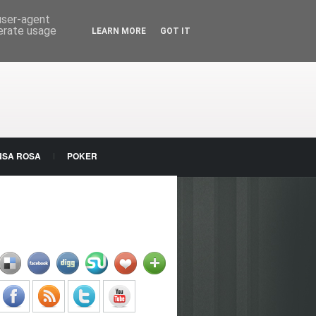
 user-agent
nerate usage
LEARN MORE
GOT IT
NSA ROSA
POKER