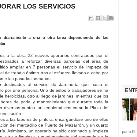
ORAR LOS SERVICIOS
o diariamente a una u otra tarea dependiendo de las
ter
s a la obra 22 nuevos operarios contratados por el
stinados a reforzar diversas parcelas del área de
itido ampliar en 7 personas el servicio de limpieza de
el de trabajo óptimo tras el esfuerzo llevado a cabo por
rante las pasadas semanas.
 destinados al servicio de Jardinería que hasta el
lo por una persona. Uno de estos 5 trabajadores se ha
ENT
 herbicidas, otro al riego de jardines, mientras que los
abores de poda y mantenimiento que durante toda la
 diversos puntos tan emblemáticos como la Plaza del
onstitución.
os a las labores de pintura, encargándose uno de ellos
ación del mercadillo de Puerto de Mazarrón, y un cuarto
parte ti
ería. Asimismo, un operario ha sido destinado a limpieza
s, otro a limpieza y mantenimiento del mercado de la