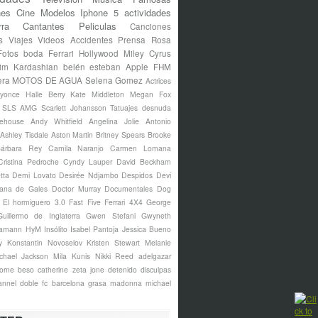
nes
Cine
Modelos
Iphone 5
actividades
rra
Cantantes
Peliculas
Canciones
s
Viajes
Videos
Accidentes
Prensa Rosa
Fotos
boda
Ferrari
Hollywood
Miley Cyrus
im Kardashian
belén esteban
Apple
FHM
era
MOTOS DE AGUA
Selena Gomez
Actrices
yonce
Halle Berry
Kate Middleton
Megan Fox
s SLS AMG
Scarlett Johansson
Tatuajes
desnuda
ehouse
Andy Whitfield
Angelina Jolie
Antonio
Ashley Tisdale
Aston Martin
Britney Spears
Brooke
árbara Rey
Camila Naranjo
Carmen Lomana
Cristina Pedroche
Cyndy Lauper
David Beckham
tta
Demi Lovato
Desirée Ndjambo
Despidos
Devi
ana de Gales
Doctor Murray
Documentales
Dog
El hormiguero 3.0
Fast Five
Ferrari 4X4
George
Guillermo de Inglaterra
Gwen Stefani
Gwyneth
amann
HyM
Insólito
Isabel Pantoja
Jessica Bueno
y
Konstantin Novoselov
Kristen Stewart
Melanie
chael Jackson
Mila Kunis
Nikki Reed
adelgazar
borne
beso
catherine zeta jone
detenido
disculpas
annel
doble
fc barcelona
grasa
madonna
michael