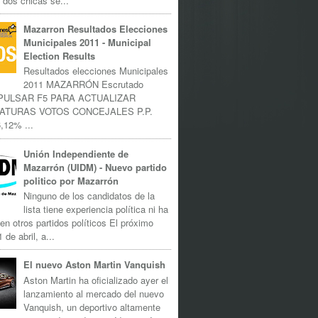
 dos chicas se...
Mazarron Resultados Elecciones
Municipales 2011 - Municipal
Election Results
Resultados elecciones Municipales
2011 MAZARRÓN Escrutado
 PULSAR F5 PARA ACTUALIZAR
ATURAS VOTOS CONCEJALES P.P.
,12% ...
Unión Independiente de
Mazarrón (UIDM) - Nuevo partido
politico por Mazarrón
Ninguno de los candidatos de la
lista tiene experiencia política ni ha
 en otros partidos políticos El próximo
 de abril, a...
El nuevo Aston Martin Vanquish
Aston Martin ha oficializado ayer el
lanzamiento al mercado del nuevo
Vanquish, un deportivo altamente