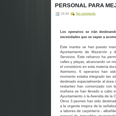
PERSONAL PARA MEJ
15:34
No comments
Los operarios se irán destinand
necesidades que se vayan a acome
Este martes se han puesto mano
Ayuntamiento de Mazarrón y de
Servicios. Este refuerzo ha perm
calles y playas, alcanzando un niv
el consistorio en esta materia du
Asimismo, 6 operarios han sido
momento estaba integrado tan só
destinado especialmente al área de
restantes han comenzado con l
mañana se han llevado a cabo en
Ayuntamiento o la Avenida de la C
Otros 3 peones han sido destinad
a la urgente mejora de la señaliz
a labores de carpintería - albañil
general de inmuebles municipale