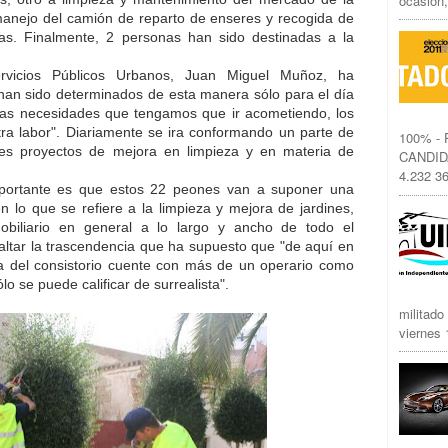
ocasión,
 manejo del camión de reparto de enseres y recogida de
as. Finalmente, 2 personas han sido destinadas a la
rvicios Públicos Urbanos, Juan Miguel Muñoz, ha
han sido determinados de esta manera sólo para el día
as necesidades que tengamos que ir acometiendo, los
tra labor". Diariamente se ira conformando un parte de
100% -
tes proyectos de mejora en limpieza y en materia de
CANDID
4.232 36
portante es que estos 22 peones van a suponer una
n lo que se refiere a la limpieza y mejora de jardines,
mobiliario en general a lo largo y ancho de todo el
altar la trascendencia que ha supuesto que "de aquí en
ría del consistorio cuente con más de un operario como
lo se puede calificar de surrealista".
militado
viernes 1