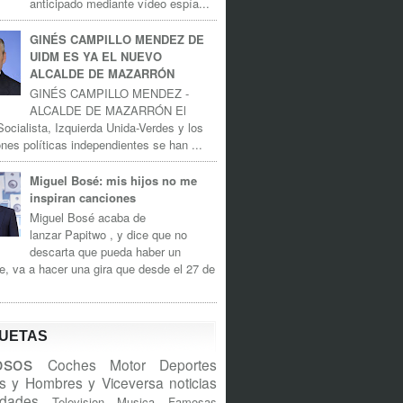
anticipado mediante vídeo espía...
GINÉS CAMPILLO MENDEZ DE
UIDM ES YA EL NUEVO
ALCALDE DE MAZARRÓN
GINÉS CAMPILLO MENDEZ -
ALCALDE DE MAZARRÓN El
Socialista, Izquierda Unida-Verdes y los
nes políticas independientes se han ...
Miguel Bosé: mis hijos no me
inspiran canciones
Miguel Bosé acaba de
lanzar Papitwo , y dice que no
descarta que pueda haber un
e, va a hacer una gira que desde el 27 de
QUETAS
sos
Coches
Motor
Deportes
s y Hombres y Viceversa
noticias
idades
Television
Musica
Famosas