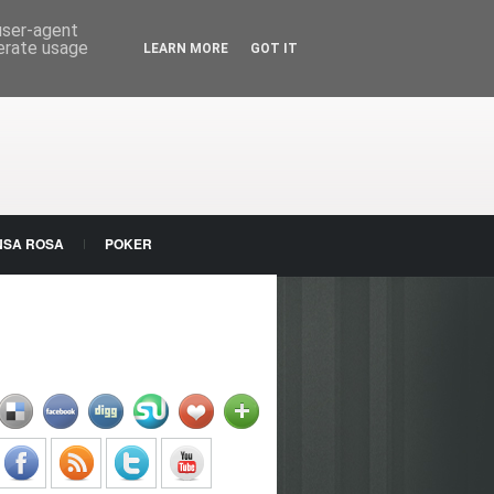
 user-agent
nerate usage
LEARN MORE
GOT IT
NSA ROSA
POKER