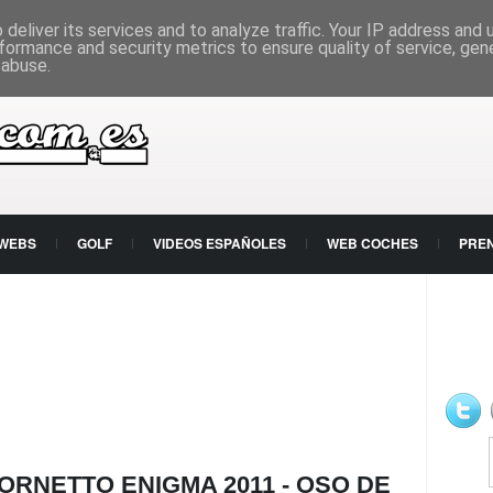
deliver its services and to analyze traffic. Your IP address and
formance and security metrics to ensure quality of service, ge
 abuse.
 WEBS
GOLF
VIDEOS ESPAÑOLES
WEB COCHES
PRE
ORNETTO ENIGMA 2011 - OSO DE