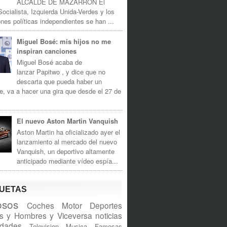
ALCALDE DE MAZARRÓN El
Socialista, Izquierda Unida-Verdes y los
nes políticas independientes se han ...
Miguel Bosé: mis hijos no me
inspiran canciones
Miguel Bosé acaba de
lanzar Papitwo , y dice que no
descarta que pueda haber un
e, va a hacer una gira que desde el 27 de
El nuevo Aston Martin Vanquish
Aston Martin ha oficializado ayer el
lanzamiento al mercado del nuevo
Vanquish, un deportivo altamente
anticipado mediante vídeo espía...
QUETAS
sos
Coches
Motor
Deportes
s y Hombres y Viceversa
noticias
idades
Television
Musica
Famosas