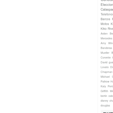
Eleccio
Calaspa
Telefono
Barcos
Motos
K
Kiko Riv
Arden
Be
Mercede
Amy Win
Banderas
Mueller
B
Corvette
David gue
Lovato
Di
Chapman
Michael
Paltrow
H
Katy Perr
Griffith
Mi
bertin os
disney ch
douglas