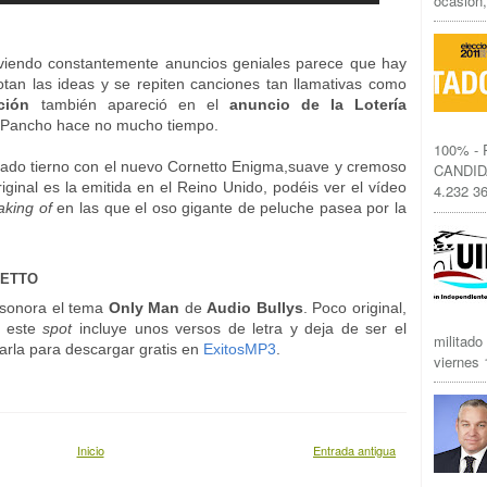
ocasión,
iendo constantemente anuncios geniales parece que hay
otan las ideas y se repiten canciones tan llamativas como
nción
también apareció en el
anuncio de la Lotería
o Pancho hace no mucho tiempo.
100% -
lado tierno con el nuevo Cornetto Enigma,suave y cremoso
CANDID
riginal es la emitida en el Reino Unido, podéis ver el vídeo
4.232 36
king of
en las que el oso gigante de peluche pasea por la
NETTO
 sonora el tema
Only Man
de
Audio Bullys
. Poco original,
n este
spot
incluye unos versos de letra y deja de ser el
militado
rla para descargar gratis en
ExitosMP3
.
viernes 1
Inicio
Entrada antigua