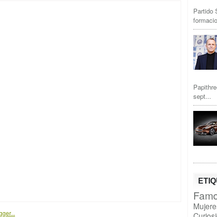
Partido 
formacio
Papithre
sept...
ETI
Famo
Mujere
Curios