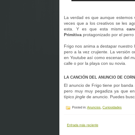
La verdad es que aunque estemos v
veces que a los creativos se les ag
esta. Y es que esta misma
ca
Primitiva
protagonizado por el perr
Frigo nos anima a destapar nuestro 
pero a la vez crujiente. La versión o
en Youtube así como escenas del
ma
calle o por la playa con su novia.
LA CANCIÓN DEL ANUNCIO DE COR
El anuncio de Frigo tiene por banda
pero muy muy pegadiza ya que e
típico
jingle
de anuncio. Puedes busca
Posted in:
Anuncios
,
Curiosidades
Entrada más reciente