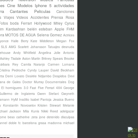
nes
Cine
Modelos
Iphone 5
actividades
rra
Cantantes
Peliculas
Canciones
s
Viajes
Videos
Accidentes
Prensa Rosa
Fotos
boda
Ferrari
Hollywood
Miley Cyrus
im Kardashian
belén esteban
Apple
FHM
era
MOTOS DE AGUA
Selena Gomez
Actrices
yonce
Halle Berry
Kate Middleton
Megan Fox
s SLS AMG
Scarlett Johansson
Tatuajes
desnuda
ehouse
Andy Whitfield
Angelina Jolie
Antonio
Ashley Tisdale
Aston Martin
Britney Spears
Brooke
árbara Rey
Camila Naranjo
Carmen Lomana
Cristina Pedroche
Cyndy Lauper
David Beckham
tta
Demi Lovato
Desirée Ndjambo
Despidos
Devi
ana de Gales
Doctor Murray
Documentales
Dog
El hormiguero 3.0
Fast Five
Ferrari 4X4
George
Guillermo de Inglaterra
Gwen Stefani
Gwyneth
amann
HyM
Insólito
Isabel Pantoja
Jessica Bueno
y
Konstantin Novoselov
Kristen Stewart
Melanie
chael Jackson
Mila Kunis
Nikki Reed
adelgazar
borne
beso
catherine zeta jone
detenido
disculpas
annel
doble
fc barcelona
grasa
madonna
michael