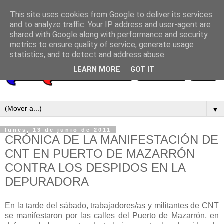
This site uses cookies from Google to deliver its services
and to analyze traffic. Your IP address and user-agent are
shared with Google along with performance and security
metrics to ensure quality of service, generate usage
statistics, and to detect and address abuse.
LEARN MORE
GOT IT
▼
lunes, 13 de junio de 2011
CRÓNICA DE LA MANIFESTACIÓN DE
CNT EN PUERTO DE MAZARRÓN
CONTRA LOS DESPIDOS EN LA
DEPURADORA
En la tarde del sábado, trabajadores/as y militantes de CNT
se manifestaron por las calles del Puerto de Mazarrón, en