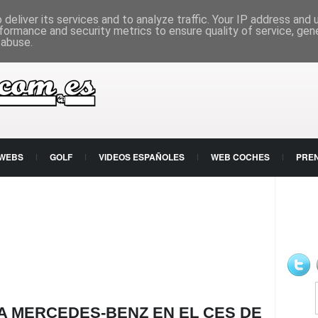
deliver its services and to analyze traffic. Your IP address and
formance and security metrics to ensure quality of service, ge
 abuse.
 WEBS
GOLF
VIDEOS ESPAÑOLES
WEB COCHES
PRE
A MERCEDES-BENZ EN EL CES DE