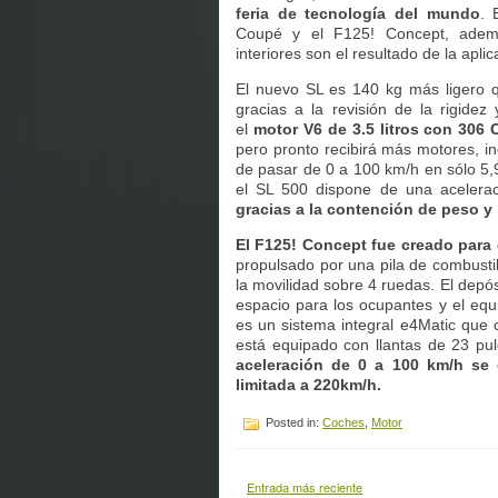
feria de tecnología del mundo
. 
Coupé y el F125! Concept, además
interiores son el resultado de la apli
El nuevo SL es 140 kg más ligero q
gracias a la revisión de la rigidez
el
motor V6 de 3.5 litros con 306
pero pronto recibirá más motores, i
de pasar de 0 a 100 km/h en sólo 5,
el SL 500 dispone de una acelera
gracias a la contención de peso y 
El F125! Concept fue creado para c
propulsado por una pila de combustib
la movilidad sobre 4 ruedas. El depós
espacio para los ocupantes y el equ
es un sistema integral e4Matic que 
está equipado con llantas de 23 pu
aceleración de 0 a 100 km/h se
limitada a 220km/h.
Posted in:
Coches
,
Motor
Entrada más reciente