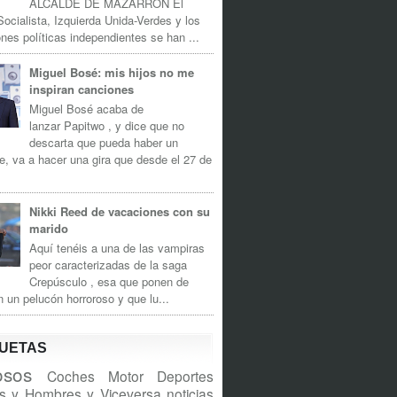
ALCALDE DE MAZARRÓN El
Socialista, Izquierda Unida-Verdes y los
nes políticas independientes se han ...
Miguel Bosé: mis hijos no me
inspiran canciones
Miguel Bosé acaba de
lanzar Papitwo , y dice que no
descarta que pueda haber un
e, va a hacer una gira que desde el 27 de
Nikki Reed de vacaciones con su
marido
Aquí tenéis a una de las vampiras
peor caracterizadas de la saga
Crepúsculo , esa que ponen de
n un pelucón horroroso y que lu...
QUETAS
sos
Coches
Motor
Deportes
s y Hombres y Viceversa
noticias