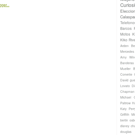
Curios
Eleccio
Calaspa
Telefono
Barcos
Motos
K
Kiko Riv
Arden
Be
Mercede
Amy Win
Banderas
Mueller
B
Corvette
David gue
Lovato
Di
Chapman
Michael
Paltrow
H
Katy Perr
Griffith
Mi
bertin os
disney ch
douglas