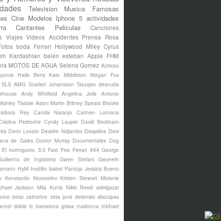
idades
Television
Musica
Famosas
nes
Cine
Modelos
Iphone 5
actividades
rra
Cantantes
Peliculas
Canciones
s
Viajes
Videos
Accidentes
Prensa Rosa
Fotos
boda
Ferrari
Hollywood
Miley Cyrus
im Kardashian
belén esteban
Apple
FHM
era
MOTOS DE AGUA
Selena Gomez
Actrices
yonce
Halle Berry
Kate Middleton
Megan Fox
s SLS AMG
Scarlett Johansson
Tatuajes
desnuda
ehouse
Andy Whitfield
Angelina Jolie
Antonio
Ashley Tisdale
Aston Martin
Britney Spears
Brooke
árbara Rey
Camila Naranjo
Carmen Lomana
Cristina Pedroche
Cyndy Lauper
David Beckham
tta
Demi Lovato
Desirée Ndjambo
Despidos
Devi
ana de Gales
Doctor Murray
Documentales
Dog
El hormiguero 3.0
Fast Five
Ferrari 4X4
George
Guillermo de Inglaterra
Gwen Stefani
Gwyneth
amann
HyM
Insólito
Isabel Pantoja
Jessica Bueno
y
Konstantin Novoselov
Kristen Stewart
Melanie
chael Jackson
Mila Kunis
Nikki Reed
adelgazar
borne
beso
catherine zeta jone
detenido
disculpas
annel
doble
fc barcelona
grasa
madonna
michael