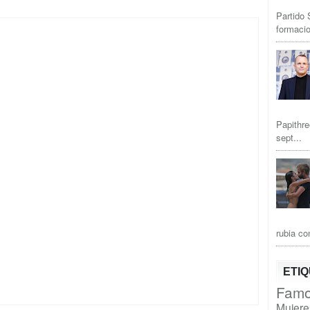
Partido 
formacio
Papithre
sept...
rubia co
ETI
Famo
Mujere