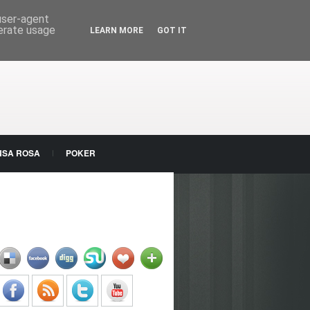
 user-agent
nerate usage
LEARN MORE
GOT IT
NSA ROSA
POKER