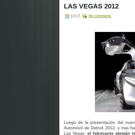
LAS VEGAS 2012
13:17
No comments
Luego de la presentación del nuev
Automóvil de Detroit 2012, y tras h
Las Vegas,
el fabricante alemán 