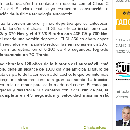
ocasión,
En esta ocasión ha contado en escena con el Clase C
 del SL claro está, cuya estructura, construcción e
cación de la última tecnología automotriz.
ue la versión anterior y más deportivo que su antecesor,
 y la torsión del chasis. El SL se ofrece inicialmente con
 CV y 370 Nm, y el 4.7 V8 Biturbo con 435 CV y 700 Nm
,
ncluyendo una versión deportiva. El SL 350 es ahora capaz
100% -
9 segundos y en paralelo reducir las emisiones en un 29%,
CANDID
ción más óptima en el 0-100 de 4,6 segundos,
logrado
4.232 36
la transmisión 7G-Tronic.
elebrar los 125 años de la historia del automóvil
, está
le, tiene un alcance de 1000 km y se anticipa al futuro de
ito es parte de la carrocería del coche, lo que permite más
ipaje, mientras mantiene una gran autonomía. La tracción
controla un motor para cada rueda del coche. El concepto
lgadas y desarrolla 313 caballos con 3.440 Nm de par,
la
militado
 completa en 4,9 segundos y velocidad máxima está
viernes 1
Inicio
Entrada antigua