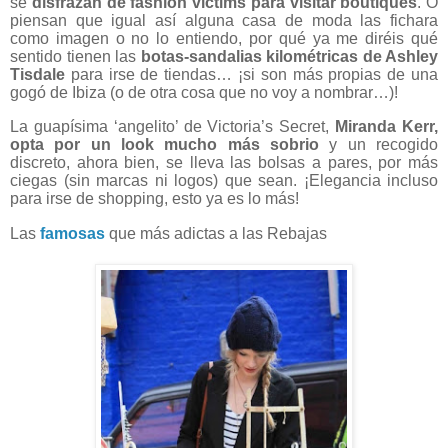
se
disfrazan de fashion victims para visitar boutiques
. O
piensan que igual así alguna casa de moda las fichara
como imagen o no lo entiendo, por qué ya me diréis qué
sentido tienen las
botas-sandalias kilométricas de Ashley
Tisdale
para irse de tiendas… ¡si son más propias de una
gogó de Ibiza (o de otra cosa que no voy a nombrar…)!
La guapísima ‘angelito’ de Victoria’s Secret,
Miranda Kerr,
opta por un look mucho más sobrio
y un recogido
discreto, ahora bien, se lleva las bolsas a pares, por más
ciegas (sin marcas ni logos) que sean. ¡Elegancia incluso
para irse de shopping, esto ya es lo más!
Las
famosas
que más adictas a las Rebajas