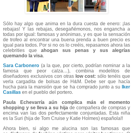
Sólo hay algo que anima en la dura cuesta de enero: ¡las
rebajas! Y las rebajas, desegañémonos, nos engancha a
todas por igual: famosas y anónimas, y es que la sensación
de trofeo al encontrar una buena prenda a buen precio es
igual para todos. Por si no os lo creéis, repasamos ahora las
celebrities que
ahogan sus penas y sus alegrías
quemando la visa
.
Sara Carbonero
(a la que, por cierto, podrían nominar a la
famosa que peor calza…), combina modelitos de
diseñadores exclusivos con otras
low cost:
sólo tenéis que
verla cargadita de bolsas de H&M. Debe ser que hacía
hucha para la mansión que se ha comprado junto a su
Iker
Casillas
en el pueblo del portero.
Paula Echevarría aún complica más el momento
shopping y se lleva a su hija
de compañera de compras y
encima van las dos perfectamente conjuntadas. Esta niña
es la Suri (hija de Tom Cruise y Katie Holmes) española!!
Ahora bien, si algo me alucina son las famosas que