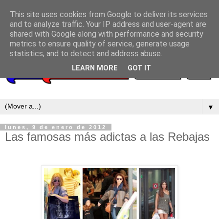
This site uses cookies from Google to deliver its services
and to analyze traffic. Your IP address and user-agent are
shared with Google along with performance and security
metrics to ensure quality of service, generate usage
statistics, and to detect and address abuse.
LEARN MORE
GOT IT
▼
lunes, 9 de enero de 2012
Las famosas más adictas a las Rebajas