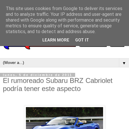
This site uses cookies from Google to deliver its services
and to analyze traffic. Your IP address and user-agent are
shared with Google along with performance and security
metrics to ensure quality of service, generate usage
statistics, and to detect and address abuse.
LEARN MORE
GOT IT
▼
lunes, 5 de diciembre de 2011
El rumoreado Subaru BRZ Cabriolet
podría tener este aspecto