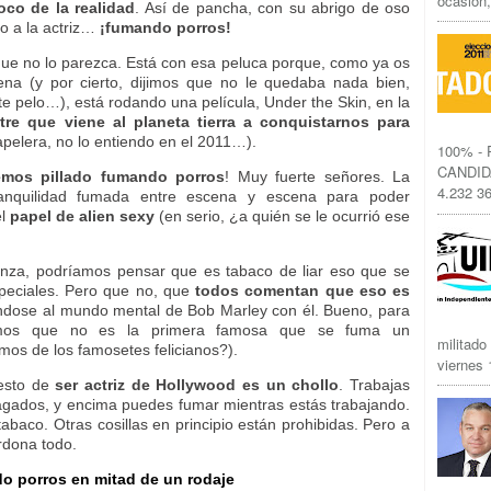
ocasión,
co de la realidad
. Así de pancha, con su abrigo de oso
do a la actriz…
¡fumando porros!
unque no lo parezca. Está con esa peluca porque, como ya os
a (y por cierto, dijimos que no le quedaba nada bien,
e pelo…), está rodando una película, Under the Skin, en la
stre que viene al planeta tierra a conquistarnos para
elera, no lo entiendo en el 2011…).
100% -
CANDID
mos pillado fumando porros
! Muy fuerte señores. La
4.232 36
ranquilidad fumada entre escena y escena para poder
el
papel de alien sexy
(en serio, ¿a quién se le ocurrió ese
anza, podríamos pensar que es tabaco de liar eso que se
especiales. Pero que no, que
todos comentan que eso es
ándose al mundo mental de Bob Marley con él. Bueno, para
mos que no es la primera famosa que se fuma un
militado
imos de los famosetes felicianos?).
viernes 1
 esto de
ser actriz de Hollywood es un chollo
. Trabajas
agados, y encima puedes fumar mientras estás trabajando.
abaco. Otras cosillas en principio están prohibidas. Pero a
rdona todo.
o porros en mitad de un rodaje