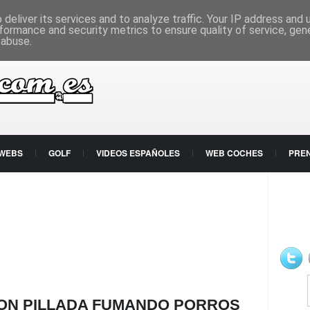
deliver its services and to analyze traffic. Your IP address and
formance and security metrics to ensure quality of service, ge
 abuse.
 WEBS
GOLF
VIDEOS ESPAÑOLES
WEB COCHES
PRE
ON PILLADA FUMANDO PORROS