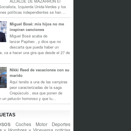
ALCALDE DE MAZARRÓN El
Socialista, Izquierda Unida-Verdes y los
nes políticas independientes se han ...
Miguel Bosé: mis hijos no me
inspiran canciones
Miguel Bosé acaba de
lanzar Papitwo , y dice que no
descarta que pueda haber un
e, va a hacer una gira que desde el 27 de
Nikki Reed de vacaciones con su
marido
Aquí tenéis a una de las vampiras
peor caracterizadas de la saga
Crepúsculo , esa que ponen de
n un pelucón horroroso y que lu...
QUETAS
sos
Coches
Motor
Deportes
s y Hombres y Viceversa
noticias