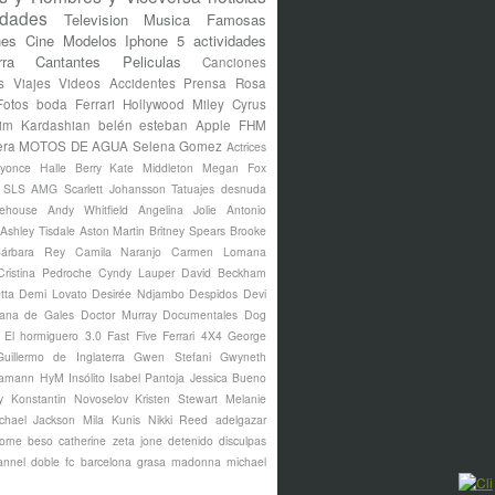
idades
Television
Musica
Famosas
nes
Cine
Modelos
Iphone 5
actividades
rra
Cantantes
Peliculas
Canciones
s
Viajes
Videos
Accidentes
Prensa Rosa
Fotos
boda
Ferrari
Hollywood
Miley Cyrus
im Kardashian
belén esteban
Apple
FHM
era
MOTOS DE AGUA
Selena Gomez
Actrices
yonce
Halle Berry
Kate Middleton
Megan Fox
s SLS AMG
Scarlett Johansson
Tatuajes
desnuda
ehouse
Andy Whitfield
Angelina Jolie
Antonio
Ashley Tisdale
Aston Martin
Britney Spears
Brooke
árbara Rey
Camila Naranjo
Carmen Lomana
Cristina Pedroche
Cyndy Lauper
David Beckham
tta
Demi Lovato
Desirée Ndjambo
Despidos
Devi
ana de Gales
Doctor Murray
Documentales
Dog
El hormiguero 3.0
Fast Five
Ferrari 4X4
George
Guillermo de Inglaterra
Gwen Stefani
Gwyneth
amann
HyM
Insólito
Isabel Pantoja
Jessica Bueno
y
Konstantin Novoselov
Kristen Stewart
Melanie
chael Jackson
Mila Kunis
Nikki Reed
adelgazar
borne
beso
catherine zeta jone
detenido
disculpas
annel
doble
fc barcelona
grasa
madonna
michael