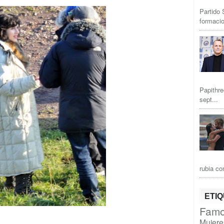
Partido 
formacio
Papithre
sept...
rubia co
ETI
Famo
Mujere