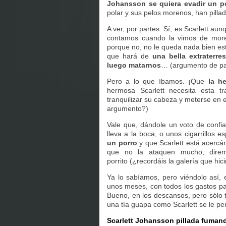
Johansson se quiera evadir un po
polar y sus pelos morenos, han pilla
A ver, por partes. Sí, es Scarlett a
contamos cuando la vimos de moren
porque no, no le queda nada bien est
que hará de
una bella extraterre
luego matarnos
… (argumento de pap
Pero a lo que íbamos. ¡Que
la he
hermosa Scarlett necesita esta t
tranquilizar su cabeza y meterse en 
argumento?)
Vale que, dándole un voto de confi
lleva a la boca, o unos cigarrillos 
un porro
y que Scarlett está acerc
que no la ataquen mucho, dire
porrito (¿recordáis la galería que hic
Ya lo sabíamos, pero viéndolo así,
unos meses, con todos los gastos p
Bueno, en los descansos, pero sólo t
una tía guapa como Scarlett se le pe
Scarlett Johansson pillada fumand