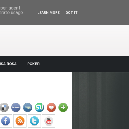
 user-agent
nerate usage
LEARN MORE
GOT IT
NSA ROSA
POKER