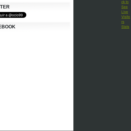
TTER
EBOOK