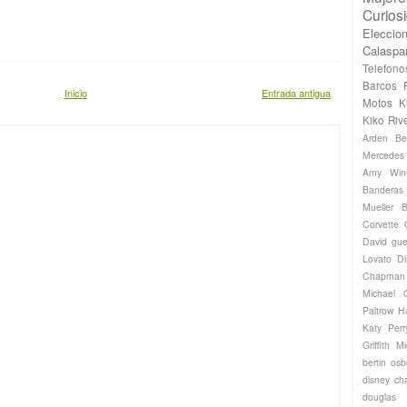
Curios
Eleccio
Calaspa
Telefono
Barcos
Inicio
Entrada antigua
Motos
K
Kiko Riv
Arden
Be
Mercede
Amy Win
Banderas
Mueller
B
Corvette
David gue
Lovato
Di
Chapman
Michael
Paltrow
H
Katy Perr
Griffith
Mi
bertin os
disney ch
douglas