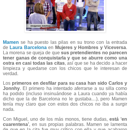
Mamen
se ha puesto las pilas en su trono con la entrada
de
Laura Barcelona
en
Mujeres y Hombres y Viceversa
.
La morena se queja de que
sus pretendientes no parecen
tener ganas de conquistarla y que se aburre como una
ostra en casi todas las citas
, así que se ha decido a hacer
limpieza y quedarse con los chicos que le interesan de
verdad.
Los
primeros en desfilar para su casa han sido Carlos y
Jonnhy
. El primero ha intentado aferrarse a su silla como
ha podido (incluso insinuándose a Laura cuando ya había
dicho que la de Barcelona no le gustaba…), pero Mamen
tenía muy claro que con estos dos chicos no iba a surgir
nada.
Con Miguel, uno de los más monos, tiene dudas,
está ‘en
cuarentena’
, en sus propias palabras. Mamen se lamenta
de que en la cita fue muy crítico con ella y que acabaron