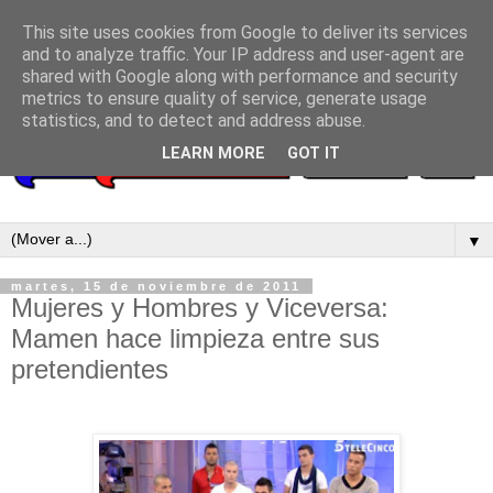
This site uses cookies from Google to deliver its services
and to analyze traffic. Your IP address and user-agent are
shared with Google along with performance and security
metrics to ensure quality of service, generate usage
statistics, and to detect and address abuse.
LEARN MORE
GOT IT
▼
martes, 15 de noviembre de 2011
Mujeres y Hombres y Viceversa:
Mamen hace limpieza entre sus
pretendientes