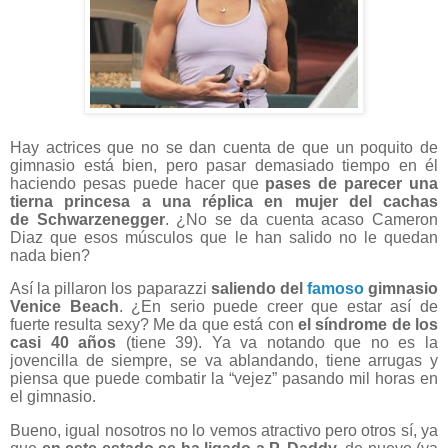
Hay actrices que no se dan cuenta de que un poquito de
gimnasio está bien, pero pasar demasiado tiempo en él
haciendo pesas puede hacer que
pases de parecer una
tierna princesa a una réplica en mujer del cachas
de Schwarzenegger
. ¿No se da cuenta acaso Cameron
Diaz que esos músculos que le han salido no le quedan
nada bien?
Así la pillaron los paparazzi
saliendo del
famoso
gimnasio
Venice Beach
. ¿En serio puede creer que estar así de
fuerte resulta sexy? Me da que está con
el síndrome de los
casi 40 años
(tiene 39). Ya va notando que no es la
jovencilla de siempre, se va ablandando, tiene arrugas y
piensa que puede combatir la “vejez” pasando mil horas en
el gimnasio.
Bueno, igual nosotros no lo vemos atractivo pero otros sí, ya