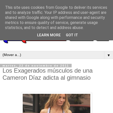
This site uses cookies from Google to deliver its services
and to analyze traffic. Your IP address and user-agent are
shared with Google along with performance and security
metrics to ensure quality of service, generate usage
statistics, and to detect and address abuse.
LEARN MORE
GOT IT
▼
martes, 22 de noviembre de 2011
Los Exagerados músculos de una
Cameron Díaz adicta al gimnasio