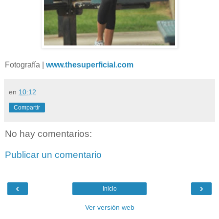
Fotografía |
www.thesuperficial.com
en
10:12
Compartir
No hay comentarios:
Publicar un comentario
‹
›
Inicio
Ver versión web