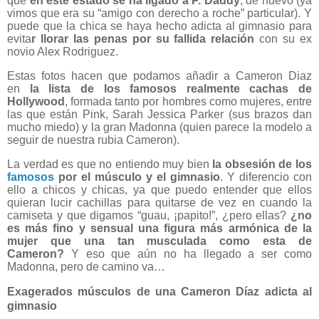
que
en este estado se ha ligado a P. Daddy
, de nuevo (ya
vimos que era su “amigo con derecho a roche” particular). Y
puede que la chica se haya hecho adicta al gimnasio para
evita
r llorar las penas por su fallida relación
con su ex
novio Alex Rodriguez.
Estas fotos hacen que podamos añadir a Cameron Diaz
en
la lista de los famosos realmente cachas de
Hollywood
, formada tanto por hombres como mujeres, entre
las que están Pink, Sarah Jessica Parker (sus brazos dan
mucho miedo) y la gran Madonna (quien parece la modelo a
seguir de nuestra rubia Cameron).
La verdad es que no entiendo muy bien
la obsesión de los
famosos
por el músculo y el gimnasio
. Y diferencio con
ello a chicos y chicas, ya que puedo entender que ellos
quieran lucir cachillas para quitarse de vez en cuando la
camiseta y que digamos “guau, ¡papito!”, ¿pero ellas?
¿no
es más fino y sensual una figura más armónica de la
mujer que una tan musculada como esta de
Cameron?
Y eso que aún no ha llegado a ser como
Madonna, pero de camino va…
Exagerados músculos de una Cameron Díaz adicta al
gimnasio