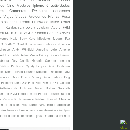
nes
Cine
Modelos
Iphone 5
actividades
rra
Cantantes
Peliculas
Canciones
s
Viajes
Videos
Accidentes
Prensa Rosa
Fotos
boda
Ferrari
Hollywood
Miley Cyrus
im Kardashian
belén esteban
Apple
FHM
era
MOTOS DE AGUA
Selena Gomez
Actrices
yonce
Halle Berry
Kate Middleton
Megan Fox
s SLS AMG
Scarlett Johansson
Tatuajes
desnuda
ehouse
Andy Whitfield
Angelina Jolie
Antonio
Ashley Tisdale
Aston Martin
Britney Spears
Brooke
árbara Rey
Camila Naranjo
Carmen Lomana
Cristina Pedroche
Cyndy Lauper
David Beckham
tta
Demi Lovato
Desirée Ndjambo
Despidos
Devi
ana de Gales
Doctor Murray
Documentales
Dog
El hormiguero 3.0
Fast Five
Ferrari 4X4
George
Guillermo de Inglaterra
Gwen Stefani
Gwyneth
amann
HyM
Insólito
Isabel Pantoja
Jessica Bueno
y
Konstantin Novoselov
Kristen Stewart
Melanie
chael Jackson
Mila Kunis
Nikki Reed
adelgazar
borne
beso
catherine zeta jone
detenido
disculpas
annel
doble
fc barcelona
grasa
madonna
michael