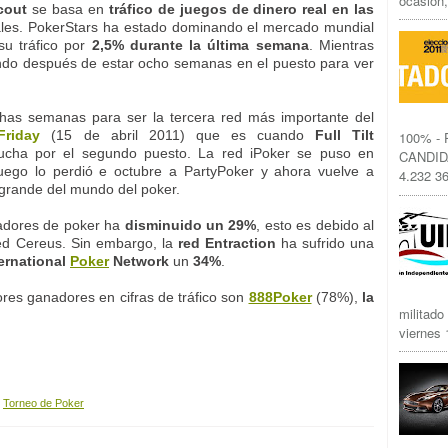
ocasión,
cout
se basa en
tráfico de juegos de dinero real en las
ales. PokerStars ha estado dominando el mercado mundial
u tráfico por
2,5% durante la última semana
. Mientras
do después de estar ocho semanas en el puesto para ver
as semanas para ser la tercera red más importante del
Friday
(15 de abril 2011) que es cuando
Full Tilt
100% -
ucha por el segundo puesto. La red iPoker se puso en
CANDID
uego lo perdió e octubre a PartyPoker y ahora vuelve a
4.232 36
grande del mundo del poker.
ugadores de poker ha
disminuido un 29%
, esto es debido al
 red Cereus. Sin embargo, la
red Entraction
ha sufrido una
ernational
Poker
Network
un
34%
.
res ganadores en cifras de tráfico son
888Poker
(78%),
la
militado
viernes 1
,
Torneo de Poker