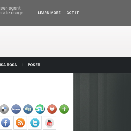
 user-agent
nerate usage
LEARN MORE
GOT IT
NSA ROSA
POKER