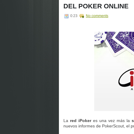
DEL POKER ONLINE
0:23
No comments
La
red iPoker
es una vez más la
s
nuevos informes de PokerScout, el p