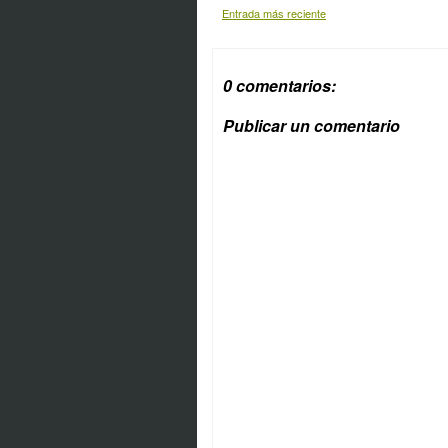
Entrada más reciente
0 comentarios:
Publicar un comentario