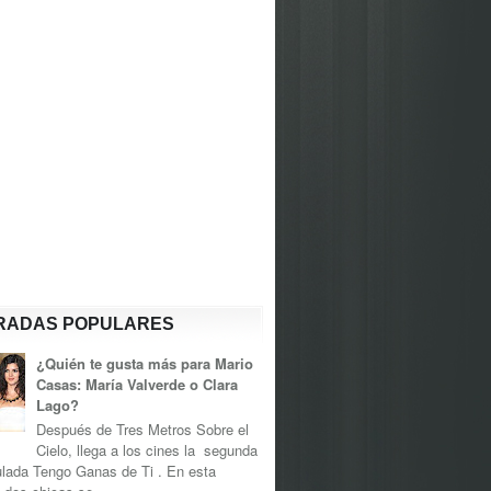
RADAS POPULARES
¿Quién te gusta más para Mario
Casas: María Valverde o Clara
Lago?
Después de Tres Metros Sobre el
Cielo, llega a los cines la segunda
tulada Tengo Ganas de Ti . En esta