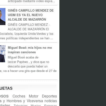
anticipado mediante vídeo espía...
GINÉS CAMPILLO MENDEZ DE
UIDM ES YA EL NUEVO
ALCALDE DE MAZARRÓN
GINÉS CAMPILLO MENDEZ -
ALCALDE DE MAZARRÓN El
Socialista, Izquierda Unida-Verdes y los
nes políticas independientes se han ...
Miguel Bosé: mis hijos no me
inspiran canciones
Miguel Bosé acaba de
lanzar Papitwo , y dice que no
descarta que pueda haber un
e, va a hacer una gira que desde el 27 de
QUETAS
sos
Coches
Motor
Deportes
s y Hombres y Viceversa
noticias
idades
Television
Musica
Famosas