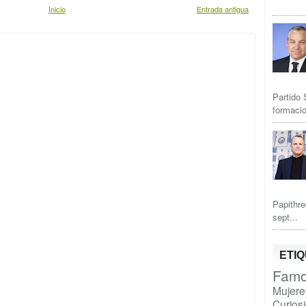
Inicio
Entrada antigua
Partido 
formacio
Papithre
sept...
ETI
Famo
Mujere
Curios