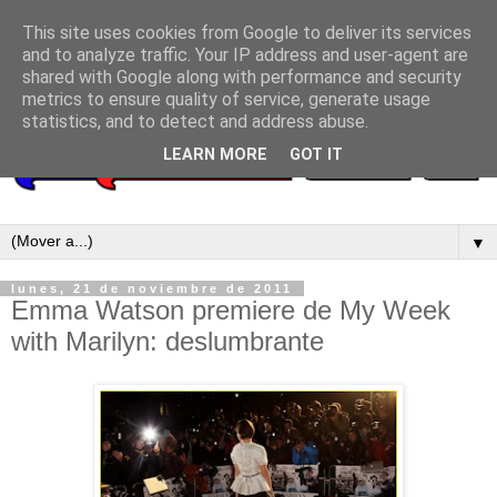
This site uses cookies from Google to deliver its services
and to analyze traffic. Your IP address and user-agent are
shared with Google along with performance and security
metrics to ensure quality of service, generate usage
statistics, and to detect and address abuse.
LEARN MORE
GOT IT
▼
lunes, 21 de noviembre de 2011
Emma Watson premiere de My Week
with Marilyn: deslumbrante