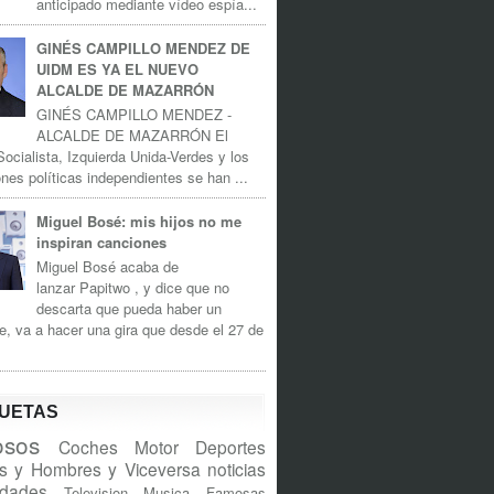
anticipado mediante vídeo espía...
GINÉS CAMPILLO MENDEZ DE
UIDM ES YA EL NUEVO
ALCALDE DE MAZARRÓN
GINÉS CAMPILLO MENDEZ -
ALCALDE DE MAZARRÓN El
Socialista, Izquierda Unida-Verdes y los
nes políticas independientes se han ...
Miguel Bosé: mis hijos no me
inspiran canciones
Miguel Bosé acaba de
lanzar Papitwo , y dice que no
descarta que pueda haber un
e, va a hacer una gira que desde el 27 de
QUETAS
sos
Coches
Motor
Deportes
s y Hombres y Viceversa
noticias
idades
Television
Musica
Famosas