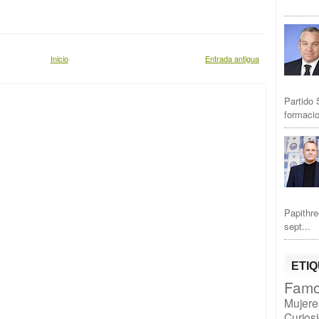
Inicio
Entrada antigua
Partido 
formacio
Papithre
sept...
ETI
Famo
Mujere
Curios