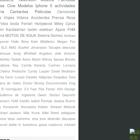
nes
Cine
Modelos
Iphone 5
actividades
rra
Cantantes
Peliculas
Canciones
s
Viajes
Videos
Accidentes
Prensa Rosa
Fotos
boda
Ferrari
Hollywood
Miley Cyrus
im Kardashian
belén esteban
Apple
FHM
era
MOTOS DE AGUA
Selena Gomez
Actrices
yonce
Halle Berry
Kate Middleton
Megan Fox
s SLS AMG
Scarlett Johansson
Tatuajes
desnuda
ehouse
Andy Whitfield
Angelina Jolie
Antonio
Ashley Tisdale
Aston Martin
Britney Spears
Brooke
árbara Rey
Camila Naranjo
Carmen Lomana
Cristina Pedroche
Cyndy Lauper
David Beckham
tta
Demi Lovato
Desirée Ndjambo
Despidos
Devi
ana de Gales
Doctor Murray
Documentales
Dog
El hormiguero 3.0
Fast Five
Ferrari 4X4
George
Guillermo de Inglaterra
Gwen Stefani
Gwyneth
amann
HyM
Insólito
Isabel Pantoja
Jessica Bueno
y
Konstantin Novoselov
Kristen Stewart
Melanie
chael Jackson
Mila Kunis
Nikki Reed
adelgazar
borne
beso
catherine zeta jone
detenido
disculpas
annel
doble
fc barcelona
grasa
madonna
michael