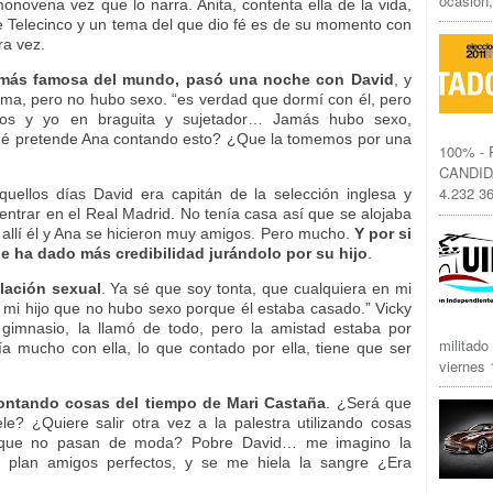
ocasión,
monovena vez que lo narra. Anita, contenta ella de la vida,
de Telecinco y un tema del que dio fé es de su momento con
ra vez.
 más famosa del mundo, pasó una noche con David
, y
ma, pero no hubo sexo. “es verdad que dormí con él, pero
los y yo en braguita y sujetador… Jamás hubo sexo,
é pretende Ana contando esto? ¿Que la tomemos por una
100% -
CANDID
4.232 36
ellos días David era capitán de la selección inglesa y
entrar en el Real Madrid. No tenía casa así que se alojaba
 allí él y Ana se hicieron muy amigos. Pero mucho.
Y por si
le ha dado más credibilidad jurándolo por su hijo
.
elación sexual
. Ya sé que soy tonta, que cualquiera en mi
r mi hijo que no hubo sexo porque él estaba casado.” Vicky
gimnasio, la llamó de todo, pero la amistad estaba por
militado
a mucho con ella, lo que contado por ella, tiene que ser
viernes 1
contando cosas del tiempo de Mari Castaña
. ¿Será que
le? ¿Quiere salir otra vez a la palestra utilizando cosas
que no pasan de moda? Pobre David… me imagino la
plan amigos perfectos, y se me hiela la sangre ¿Era