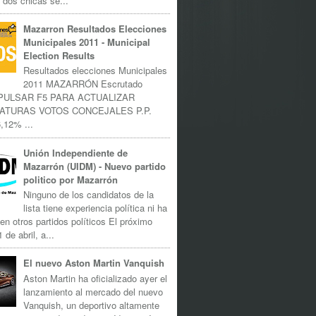
 dos chicas se...
Mazarron Resultados Elecciones
Municipales 2011 - Municipal
Election Results
Resultados elecciones Municipales
2011 MAZARRÓN Escrutado
 PULSAR F5 PARA ACTUALIZAR
ATURAS VOTOS CONCEJALES P.P.
,12% ...
Unión Independiente de
Mazarrón (UIDM) - Nuevo partido
politico por Mazarrón
Ninguno de los candidatos de la
lista tiene experiencia política ni ha
 en otros partidos políticos El próximo
 de abril, a...
El nuevo Aston Martin Vanquish
Aston Martin ha oficializado ayer el
lanzamiento al mercado del nuevo
Vanquish, un deportivo altamente