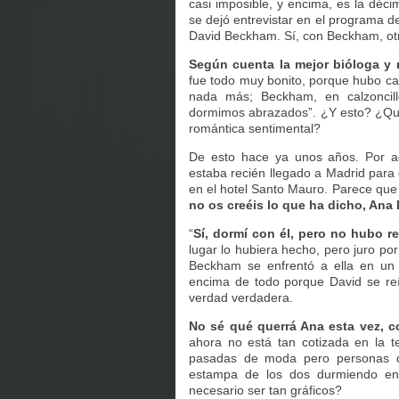
casi imposible, y encima, es la déci
se dejó entrevistar en el programa 
David Beckham. Sí, con Beckham, ot
Según cuenta la mejor bióloga y
fue todo muy bonito, porque hubo ca
nada más; Beckham, en calzoncil
dormimos abrazados”. ¿Y esto? ¿Qu
romántica sentimental?
De esto hace ya unos años. Por aqu
estaba recién llegado a Madrid para 
en el hotel Santo Mauro. Parece que
no os creéis lo que ha dicho, Ana 
“
Sí, dormí con él, pero no hubo r
lugar lo hubiera hecho, pero juro po
Beckham se enfrentó a ella en un 
encima de todo porque David se reí
verdad verdadera.
No sé qué querrá Ana esta vez, 
ahora no está tan cotizada en la te
pasadas de moda pero personas 
estampa de los dos durmiendo en 
necesario ser tan gráficos?