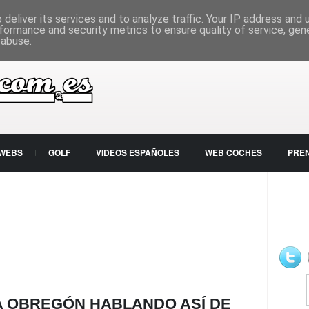
deliver its services and to analyze traffic. Your IP address and
formance and security metrics to ensure quality of service, ge
 abuse.
 WEBS
GOLF
VIDEOS ESPAÑOLES
WEB COCHES
PRE
A OBREGÓN HABLANDO ASÍ DE