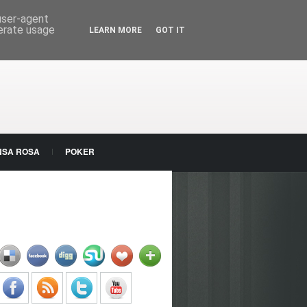
 user-agent
nerate usage
LEARN MORE
GOT IT
NSA ROSA
POKER