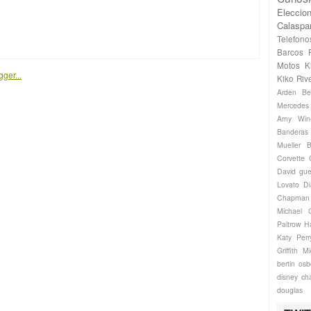
Eleccio
Calaspa
Telefono
Barcos
Motos
K
Kiko Riv
Arden
Be
Mercede
Amy Win
Banderas
Mueller
B
Corvette
David gue
Lovato
Di
Chapman
Michael
Paltrow
H
Katy Perr
Griffith
Mi
bertin os
disney ch
douglas