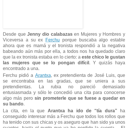
Desde que
Jenny dio calabazas
en Mujeres y Hombres y
Viceversa a su ex
Ferchu
porque buscaba algo estable
ahora que es mamá y el tronista respondió a la negativa
babeando aún más por ella, a todos nos ha quedado claro
que la ex tronista estaba en lo cierto: a
este chico le gustan
las mujeres que se lo pongan difícil
. Y quizás haya
encontrado a una.
Ferchu pidió a
Arantxa
, ex pretendienta de José Luis, que
se encontraba en las gradas, que se uniera a sus
pretendientas. La rubia no pareció demasiado
entusiasmada y sólo le concedió una cita para conocerse
algo más pero
sin prometerle que se fuese a quedar en
su bando
.
La cita, en la que
Arantxa ha ido de “tía dura”
ha
conseguido interesar más a Ferchu que todos los rollos que
ha tenido con sus chicas y os aseguro que han sido ya unos
cuantos, hasta el punto que ya he perdido la cuenta… El