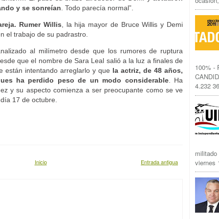
ocasión,
ando y se sonreían
. Todo parecía normal”.
areja. Rumer Willis
, la hija mayor de Bruce Willis y Demi
 el trabajo de su padrastro.
nalizado al milímetro desde que los rumores de ruptura
esde que el nombre de Sara Leal salió a la luz a finales de
100% -
e están intentando arreglarlo y que
la actriz, de 48 años,
CANDID
pues ha perdido peso de un modo considerable
. Ha
4.232 36
dez y su aspecto comienza a ser preocupante como se ve
 día 17 de octubre.
militado
Inicio
Entrada antigua
viernes 1