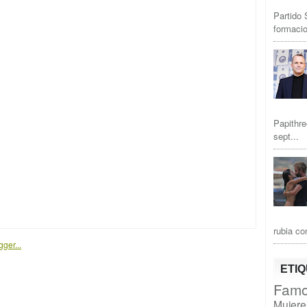
Partido 
formacio
Papithre
sept...
rubia co
ETI
Famo
Mujere