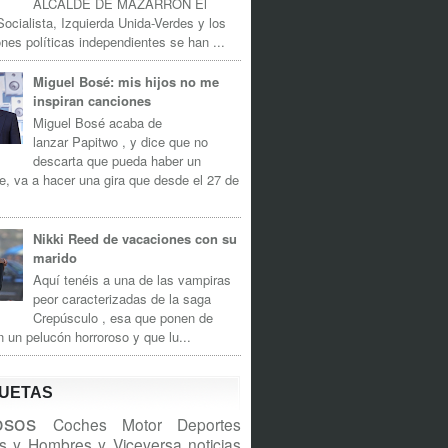
ALCALDE DE MAZARRÓN El
Socialista, Izquierda Unida-Verdes y los
nes políticas independientes se han ...
Miguel Bosé: mis hijos no me
inspiran canciones
Miguel Bosé acaba de
lanzar Papitwo , y dice que no
descarta que pueda haber un
e, va a hacer una gira que desde el 27 de
Nikki Reed de vacaciones con su
marido
Aquí tenéis a una de las vampiras
peor caracterizadas de la saga
Crepúsculo , esa que ponen de
n un pelucón horroroso y que lu...
QUETAS
sos
Coches
Motor
Deportes
s y Hombres y Viceversa
noticias