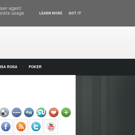
 user-agent
nerate usage
LEARN MORE
GOT IT
NSA ROSA
POKER