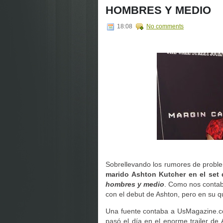
HOMBRES Y MEDIO
18:08
No comments
Sobrellevando los rumores de probl
marido Ashton Kutcher en el set 
hombres y medio
. Como nos contaba
con el debut de Ashton, pero en su qu
Una fuente contaba a UsMagazine.com
pasó el día en el enorme trailer d