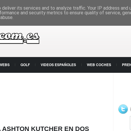
deliver its services and to analyze traffic. Your IP address and
formance and security metrics to ensure quality of service, ge
 abuse.
 WEBS
GOLF
VIDEOS ESPAÑOLES
WEB COCHES
PRE
 A ASHTON KUTCHER EN DOS