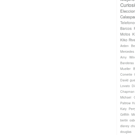
Curios
Eleccio
Calaspa
Telefono
Barcos
Motos
K
Kiko Riv
Arden
Be
Mercede
Amy Win
Banderas
Mueller
B
Corvette
David gue
Lovato
Di
Chapman
Michael
Paltrow
H
Katy Perr
Griffith
Mi
bertin os
disney ch
douglas