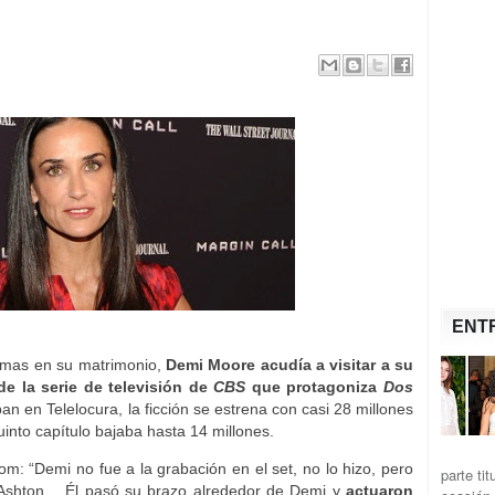
ENT
emas en su matrimonio,
Demi Moore acudía a visitar a su
de la serie de televisión de
CBS
que protagoniza
Dos
n en Telelocura, la ficción se estrena con casi 28 millones
into capítulo bajaba hasta 14 millones.
: “Demi no fue a la grabación en el set, no lo hizo, pero
parte ti
e Ashton… Él pasó su brazo alrededor de Demi y
actuaron