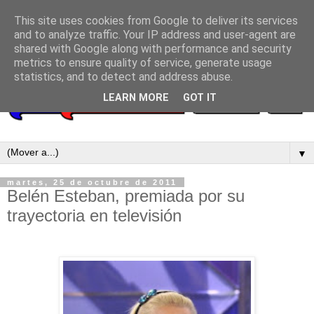
This site uses cookies from Google to deliver its services
and to analyze traffic. Your IP address and user-agent are
shared with Google along with performance and security
metrics to ensure quality of service, generate usage
statistics, and to detect and address abuse.
LEARN MORE
GOT IT
▼
martes, 25 de octubre de 2011
Belén Esteban, premiada por su
trayectoria en televisión