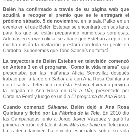
Belén ha confirmado a través de su página web que
acudirá a recoger el premio que se le entregará el
próximo sábado, 5 de noviembre
, en la sala Palko en un
evento en el que Belén Esteban se encontrará con sus fans,
para los que se están preparando numerosas sorpresas.
Además en su web oficial se añade que Esteban aceptó con
mucha ilusión la invitación y estará con toda su gente en
Cordoba. Suponemos que Toño Sanchís no faltará.
La trayectoria de Belén Esteban en televisión comenzó
en Antena 3 en el programa “Como la vida misma”
que
presentaba por las mañanas Alicia Senovilla; después
trabajó por la tarde en
Sabor a ti
con Ana Rosa Quintana y
dio el salto a Telecinco con ésta. Estuvo el verano previo a
la llegada de Ana Rosa en
Día a Día
, presentado por
Carolina Ferré y luego se unió a
El programa de Ana Rosa
.
Cuando comenzó
Sálvame
, Belén dejó a Ana Rosa
Quintana y fichó por
La Fábrica de la Tele
. En 2010 dio
las Campanadas junto a Jorge Javier Vázquez y ganó la
primera edición del talent show
Más que baile
en Telecinco.
La cadena también ha emitido especiales sobre su vida