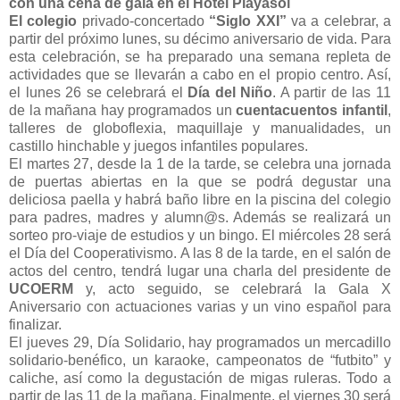
con una cena de gala en el Hotel Playasol
El colegio
privado-concertado
“Siglo XXI”
va a celebrar, a
partir del próximo lunes, su décimo aniversario de vida. Para
esta celebración, se ha preparado una semana repleta de
actividades que se llevarán a cabo en el propio centro. Así,
el lunes 26 se celebrará el
Día del Niño
. A partir de las 11
de la mañana hay programados un
cuentacuentos infantil
,
talleres de globoflexia, maquillaje y manualidades, un
castillo hinchable y juegos infantiles populares.
El martes 27, desde la 1 de la tarde, se celebra una jornada
de puertas abiertas en la que se podrá degustar una
deliciosa paella y habrá baño libre en la piscina del colegio
para padres, madres y alumn@s. Además se realizará un
sorteo pro-viaje de estudios y un bingo. El miércoles 28 será
el Día del Cooperativismo. A las 8 de la tarde, en el salón de
actos del centro, tendrá lugar una charla del presidente de
UCOERM
y, acto seguido, se celebrará la Gala X
Aniversario con actuaciones varias y un vino español para
finalizar.
El jueves 29, Día Solidario, hay programados un mercadillo
solidario-benéfico, un karaoke, campeonatos de “futbito” y
caliche, así como la degustación de migas ruleras. Todo a
partir de las 11 de la mañana. Finalmente, el viernes 30 será