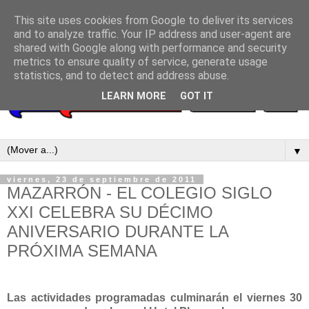
This site uses cookies from Google to deliver its services
and to analyze traffic. Your IP address and user-agent are
shared with Google along with performance and security
metrics to ensure quality of service, generate usage
statistics, and to detect and address abuse.
LEARN MORE
GOT IT
▼
viernes, 23 de septiembre de 2011
MAZARRÓN - EL COLEGIO SIGLO
XXI CELEBRA SU DÉCIMO
ANIVERSARIO DURANTE LA
PRÓXIMA SEMANA
Las actividades programadas culminarán el viernes 30