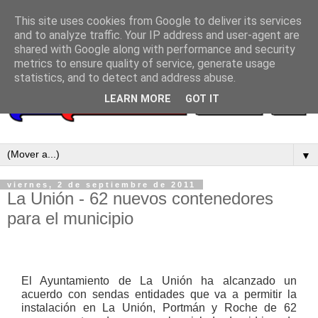
This site uses cookies from Google to deliver its services
and to analyze traffic. Your IP address and user-agent are
shared with Google along with performance and security
metrics to ensure quality of service, generate usage
statistics, and to detect and address abuse.
LEARN MORE
GOT IT
▼
viernes, 2 de septiembre de 2011
La Unión - 62 nuevos contenedores
para el municipio
El Ayuntamiento de La Unión ha alcanzado un
acuerdo con sendas entidades que va a permitir la
instalación en La Unión, Portmán y Roche de 62