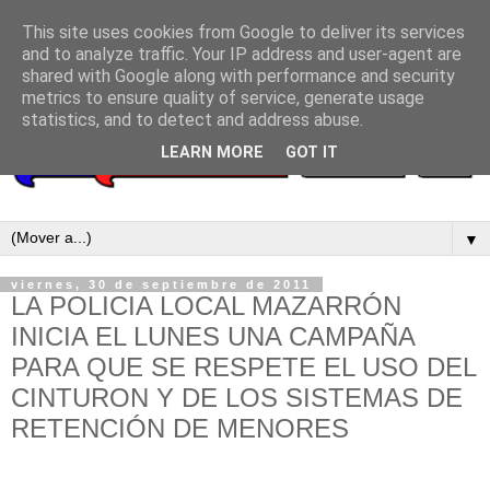
This site uses cookies from Google to deliver its services
and to analyze traffic. Your IP address and user-agent are
shared with Google along with performance and security
metrics to ensure quality of service, generate usage
statistics, and to detect and address abuse.
LEARN MORE
GOT IT
▼
viernes, 30 de septiembre de 2011
LA POLICIA LOCAL MAZARRÓN
INICIA EL LUNES UNA CAMPAÑA
PARA QUE SE RESPETE EL USO DEL
CINTURON Y DE LOS SISTEMAS DE
RETENCIÓN DE MENORES