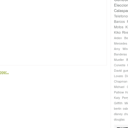
Eleccio
Calaspa
Telefono
Barcos
Motos
K
Kiko Riv
Arden
Be
Mercede
Amy Win
Banderas
Mueller
B
Corvette
David gue
Lovato
Di
Chapman
Michael
Paltrow
H
Katy Perr
Griffith
Mi
bertin os
disney ch
douglas