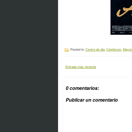
Posted in:
Centro de dia
,
Cineforum
,
Mayor
Entrada más reciente
0 comentarios:
Publicar un comentario