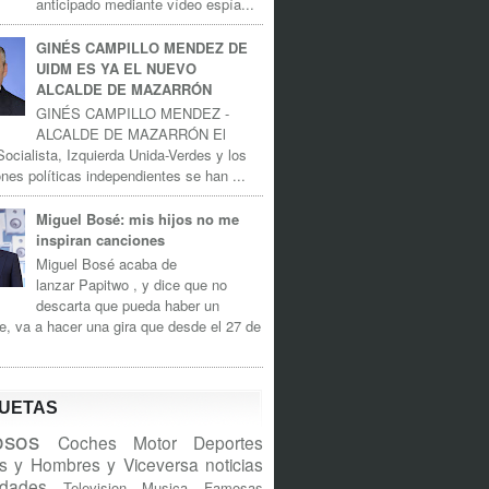
anticipado mediante vídeo espía...
GINÉS CAMPILLO MENDEZ DE
UIDM ES YA EL NUEVO
ALCALDE DE MAZARRÓN
GINÉS CAMPILLO MENDEZ -
ALCALDE DE MAZARRÓN El
Socialista, Izquierda Unida-Verdes y los
nes políticas independientes se han ...
Miguel Bosé: mis hijos no me
inspiran canciones
Miguel Bosé acaba de
lanzar Papitwo , y dice que no
descarta que pueda haber un
e, va a hacer una gira que desde el 27 de
QUETAS
sos
Coches
Motor
Deportes
s y Hombres y Viceversa
noticias
idades
Television
Musica
Famosas