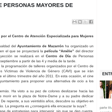
DE PERSONAS MAYORES DE
 por el Centro de Atención Especializada para Mujeres
gualdad del
Ayuntamiento de Mazarrón
ha organizado un
n el que se proyectará la
película “Amélie”
del director
oyección se realizará en el
Centro de Día
de Personas
eptiembre a partir de las 4 y media de la tarde.
 la programación de talleres organizados por el Centro de
es Víctimas de Violencia de Género (CAVI) que se irán
ENT
 el último trimestre del año 2011. En esta ocasión, el cine
Ayuntamiento para proponer una alternativa de ocio a los
más. Ha visto a su pez de colores deslizarse hacia las
dre morir en la plaza de Notre-Dame y a su padre dedicar
 De repente, a sus veintidós años, descubre su objetivo en
más. La pregunta es ¿conseguirá ella encauzar la suya?.
parte ti
lase de estrategias para intervenir, sin que se den cuenta,