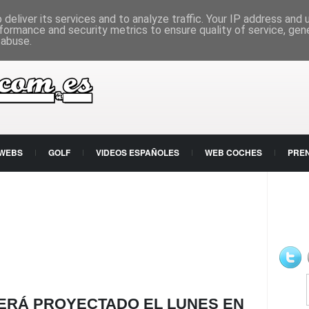
deliver its services and to analyze traffic. Your IP address and
formance and security metrics to ensure quality of service, ge
 abuse.
 WEBS
GOLF
VIDEOS ESPAÑOLES
WEB COCHES
PRE
SERÁ PROYECTADO EL LUNES EN