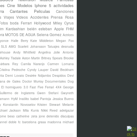
nes
Cine
Modelos
Iphone 5
actividades
rra
Cantantes
Peliculas
Canciones
s
Viajes
Videos
Accidentes
Prensa Rosa
Fotos
boda
Ferrari
Hollywood
Miley Cyrus
im Kardashian
belén esteban
Apple
FHM
era
MOTOS DE AGUA
Selena Gomez
Actrices
yonce
Halle Berry
Kate Middleton
Megan Fox
s SLS AMG
Scarlett Johansson
Tatuajes
desnuda
ehouse
Andy Whitfield
Angelina Jolie
Antonio
Ashley Tisdale
Aston Martin
Britney Spears
Brooke
árbara Rey
Camila Naranjo
Carmen Lomana
Cristina Pedroche
Cyndy Lauper
David Beckham
tta
Demi Lovato
Desirée Ndjambo
Despidos
Devi
ana de Gales
Doctor Murray
Documentales
Dog
El hormiguero 3.0
Fast Five
Ferrari 4X4
George
Guillermo de Inglaterra
Gwen Stefani
Gwyneth
amann
HyM
Insólito
Isabel Pantoja
Jessica Bueno
y
Konstantin Novoselov
Kristen Stewart
Melanie
chael Jackson
Mila Kunis
Nikki Reed
adelgazar
borne
beso
catherine zeta jone
detenido
disculpas
annel
doble
fc barcelona
grasa
madonna
michael