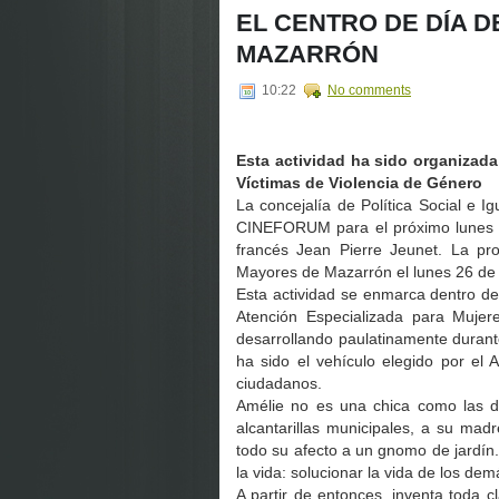
EL CENTRO DE DÍA 
MAZARRÓN
10:22
No comments
Esta actividad ha sido organizada
Víctimas de Violencia de Género
La concejalía de Política Social e I
CINEFORUM para el próximo lunes e
francés Jean Pierre Jeunet. La pr
Mayores de Mazarrón el lunes 26 de s
Esta actividad se enmarca dentro de
Atención Especializada para Mujer
desarrollando paulatinamente durante
ha sido el vehículo elegido por el 
ciudadanos.
Amélie no es una chica como las de
alcantarillas municipales, a su ma
todo su afecto a un gnomo de jardín.
la vida: solucionar la vida de los de
A partir de entonces, inventa toda c