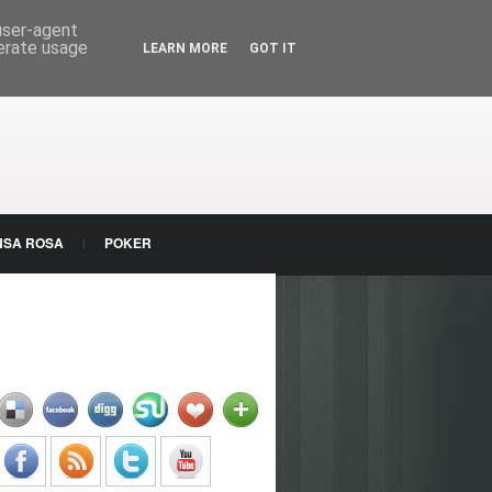
 user-agent
nerate usage
LEARN MORE
GOT IT
NSA ROSA
POKER