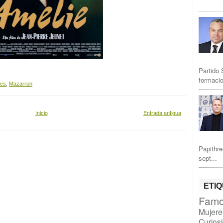
Partido 
formacio
es
,
Mazarron
Inicio
Entrada antigua
Papithre
sept...
ETI
Famo
Mujere
Curios