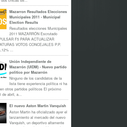
 dos chicas se...
Mazarron Resultados Elecciones
Municipales 2011 - Municipal
Election Results
Resultados elecciones Municipales
2011 MAZARRÓN Escrutado
 PULSAR F5 PARA ACTUALIZAR
ATURAS VOTOS CONCEJALES P.P.
,12% ...
Unión Independiente de
Mazarrón (UIDM) - Nuevo partido
politico por Mazarrón
Ninguno de los candidatos de la
lista tiene experiencia política ni ha
 en otros partidos políticos El próximo
 de abril, a...
El nuevo Aston Martin Vanquish
Aston Martin ha oficializado ayer el
lanzamiento al mercado del nuevo
Vanquish, un deportivo altamente