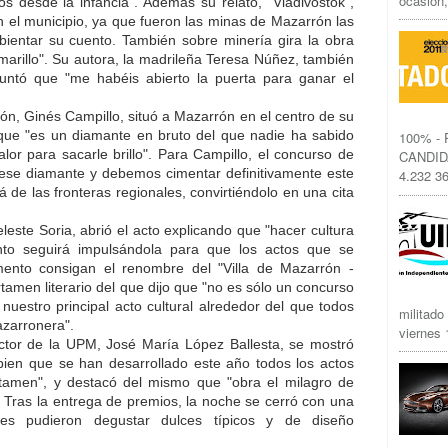
ocasión,
 desde la infancia". Además su relato, "Vladivostok",
n el municipio, ya que fueron las minas de Mazarrón las
mbientar su cuento. También sobre minería gira la obra
marillo". Su autora, la madrileña Teresa Núñez, también
ntó que "me habéis abierto la puerta para ganar el
rón, Ginés Campillo, situó a Mazarrón en el centro de su
o que "es un diamante en bruto del que nadie ha sabido
100% -
lor para sacarle brillo". Para Campillo, el concurso de
CANDID
 ese diamante y debemos cimentar definitivamente este
4.232 36
 de las fronteras regionales, convirtiéndolo en una cita
leste Soria, abrió el acto explicando que "hacer cultura
ento seguirá impulsándola para que los actos que se
ento consigan el renombre del "Villa de Mazarrón -
amen literario del que dijo que "no es sólo un concurso
uestro principal acto cultural alrededor del que todos
militado
zarronera".
viernes 1
ctor de la UPM, José María López Ballesta, se mostró
bien que se han desarrollado este año todos los actos
tamen", y destacó del mismo que "obra el milagro de
". Tras la entrega de premios, la noche se cerró con una
es pudieron degustar dulces típicos y de diseño