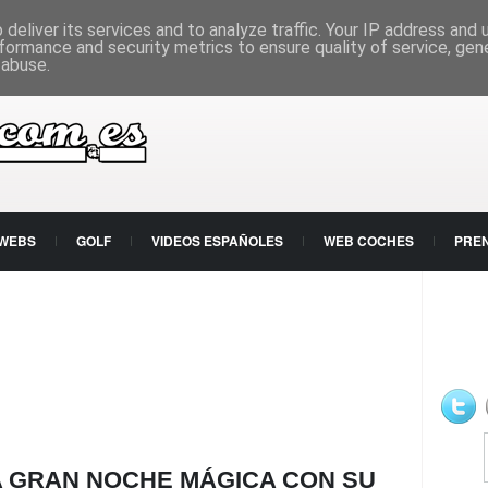
deliver its services and to analyze traffic. Your IP address and
formance and security metrics to ensure quality of service, ge
 abuse.
 WEBS
GOLF
VIDEOS ESPAÑOLES
WEB COCHES
PRE
 GRAN NOCHE MÁGICA CON SU