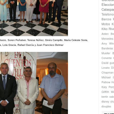
Eleccio
Calaspa
Telefono
Barcos
Motos
K
Kiko Riv
Arden
Be
Mercede
arzo, Soren Peñalver, Teresa Núñez, Ginés Campillo, María Celeste Soria,
Amy Win
la, Lola Gracia, Rafael García y Juan Francisco Belmar
Banderas
Mueller
B
Corvette
David gue
Lovato
Di
Chapman
Michael
Paltrow
H
Katy Perr
Griffith
Mi
bertin os
disney ch
douglas