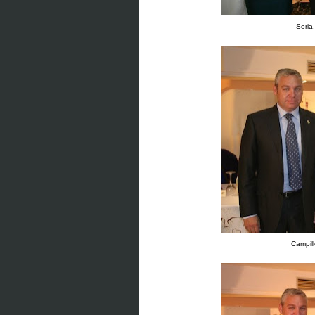
Soria
Campill