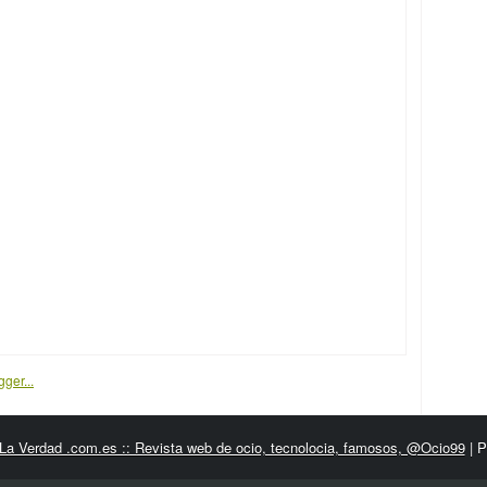
La Verdad .com.es :: Revista web de ocio, tecnolocia, famosos, @Ocio99
| 