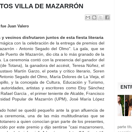
TOS VILLA DE MAZARRÓN
 fue Juan Valero
 y vecinos disfrutaron juntos de esta fiesta literaria
ágica con la celebración de la entrega de premios del
azarrón - Antonio Segado del Olmo". La gala, que se
 de Puerto de Mazarrón, dio cita a lo más granado de la
. La ceremonia contó con la presencia del ganador del
(de Totana), la ganadora del accésit, Teresa Núñez, el
stavo Martín Garzo, el poeta y crítico literario, Soren
e Antonio Segado del Olmo, María Dolores de La Vieja, el
illo, y la concejala de Cultura, Educación y Turismo,
ENT
 autoridades, artistas y escritores como Eloy Sánchez
, Rafael García , el primer teniente de Alcalde, Francisco
versidad Popular de Mazarrón (UPM), José María López
tado hotel se quedó pequeño ante la gran afluencia de
la ceremonia, una de las más multitudinarias que se
 totanero a quien conocían gran parte de los presentes,
parte ti
do por este premio y dijo sentirse "casi mazarronero,