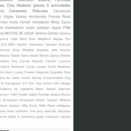
nes
Cine
Modelos
Iphone 5
actividades
rra
Cantantes
Peliculas
Canciones
s
Viajes
Videos
Accidentes
Prensa Rosa
Fotos
boda
Ferrari
Hollywood
Miley Cyrus
im Kardashian
belén esteban
Apple
FHM
era
MOTOS DE AGUA
Selena Gomez
Actrices
yonce
Halle Berry
Kate Middleton
Megan Fox
s SLS AMG
Scarlett Johansson
Tatuajes
desnuda
ehouse
Andy Whitfield
Angelina Jolie
Antonio
Ashley Tisdale
Aston Martin
Britney Spears
Brooke
árbara Rey
Camila Naranjo
Carmen Lomana
Cristina Pedroche
Cyndy Lauper
David Beckham
tta
Demi Lovato
Desirée Ndjambo
Despidos
Devi
ana de Gales
Doctor Murray
Documentales
Dog
El hormiguero 3.0
Fast Five
Ferrari 4X4
George
Guillermo de Inglaterra
Gwen Stefani
Gwyneth
amann
HyM
Insólito
Isabel Pantoja
Jessica Bueno
y
Konstantin Novoselov
Kristen Stewart
Melanie
chael Jackson
Mila Kunis
Nikki Reed
adelgazar
borne
beso
catherine zeta jone
detenido
disculpas
annel
doble
fc barcelona
grasa
madonna
michael