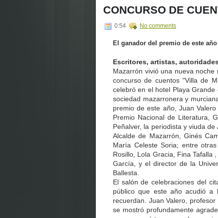
CONCURSO DE CUEN
0:54
No comments
El ganador del premio de este año
Escritores, artistas, autoridades
Mazarrón vivió una nueva noche m
concurso de cuentos "Villa de M
celebró en el hotel Playa Grande
sociedad mazarronera y murciana
premio de este año, Juan Valero 
Premio Nacional de Literatura, Gu
Peñalver, la periodista y viuda d
Alcalde de Mazarrón, Ginés Camp
María Celeste Soria; entre otras
Rosillo, Lola Gracia, Fina Tafalla 
García, y el director de la Uni
Ballesta.
El salón de celebraciones del ci
público que este año acudió a 
recuerdan. Juan Valero, profesor
se mostró profundamente agradeci