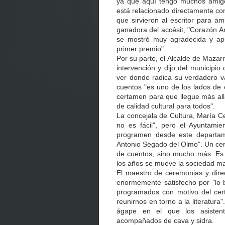
ya que aquí tengo muchos amigos
está relacionado directamente co
que sirvieron al escritor para a
ganadora del accésit, "Corazón A
se mostró muy agradecida y apu
primer premio".
Por su parte, el Alcalde de Mazar
intervención y dijo del municipi
ver donde radica su verdadero va
cuentos "es uno de los lados de
certamen para que llegue más allá
de calidad cultural para todos".
La concejala de Cultura, María Ce
no es fácil", pero el Ayuntami
programen desde este departam
Antonio Segado del Olmo". Un cert
de cuentos, sino mucho más. Es n
los años se mueve la sociedad ma
El maestro de ceremonias y dire
enormemente satisfecho por "lo 
programados con motivo del cer
reunirnos en torno a la literatura
ágape en el que los asistent
acompañados de cava y sidra.