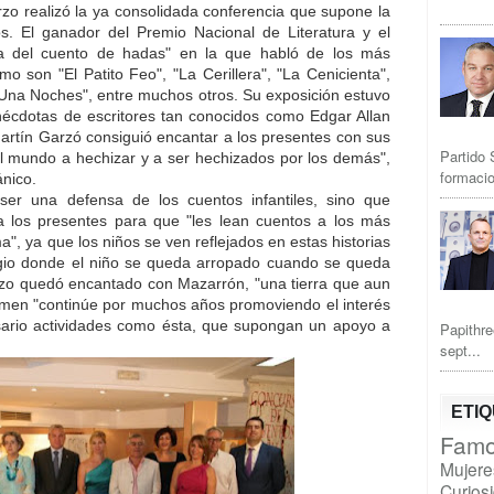
zo realizó la ya consolidada conferencia que supone la
s. El ganador del Premio Nacional de Literatura y el
a del cuento de hadas" en la que habló de los más
o son "El Patito Feo", "La Cerillera", "La Cenicienta",
y Una Noches", entre muchos otros. Su exposición estuvo
nécdotas de escritores tan conocidos como Edgar Allan
Martín Garzó consiguió encantar a los presentes con sus
Partido 
l mundo a hechizar y a ser hechizados por los demás",
formacio
ánico.
ser una defensa de los cuentos infantiles, sino que
 los presentes para que "les lean cuentos a los más
, ya que los niños se ven reflejados en estas historias
ugio donde el niño se queda arropado cuando se queda
arzo quedó encantado con Mazarrón, "una tierra que aun
amen "continúe por muchos años promoviendo el interés
sario actividades como ésta, que supongan un apoyo a
Papithre
sept...
ETI
Famo
Mujere
Curios