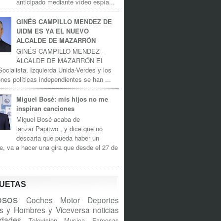
anticipado mediante vídeo espía...
GINÉS CAMPILLO MENDEZ DE
UIDM ES YA EL NUEVO
ALCALDE DE MAZARRÓN
GINÉS CAMPILLO MENDEZ -
ALCALDE DE MAZARRÓN El
Socialista, Izquierda Unida-Verdes y los
nes políticas independientes se han ...
Miguel Bosé: mis hijos no me
inspiran canciones
Miguel Bosé acaba de
lanzar Papitwo , y dice que no
descarta que pueda haber un
e, va a hacer una gira que desde el 27 de
QUETAS
sos
Coches
Motor
Deportes
s y Hombres y Viceversa
noticias
idades
Television
Musica
Famosas