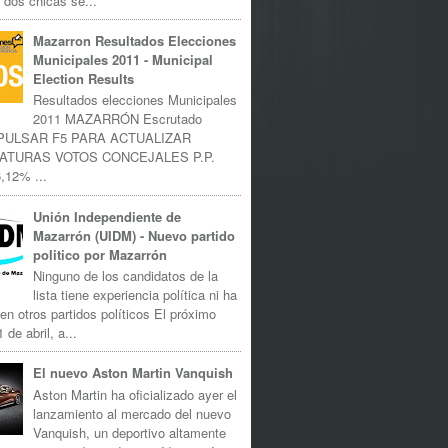
 dos chicas se...
Mazarron Resultados Elecciones
Municipales 2011 - Municipal
Election Results
Resultados elecciones Municipales
2011 MAZARRÓN Escrutado
 PULSAR F5 PARA ACTUALIZAR
ATURAS VOTOS CONCEJALES P.P.
,12% ...
Unión Independiente de
Mazarrón (UIDM) - Nuevo partido
politico por Mazarrón
Ninguno de los candidatos de la
lista tiene experiencia política ni ha
 en otros partidos políticos El próximo
 de abril, a...
El nuevo Aston Martin Vanquish
Aston Martin ha oficializado ayer el
lanzamiento al mercado del nuevo
Vanquish, un deportivo altamente