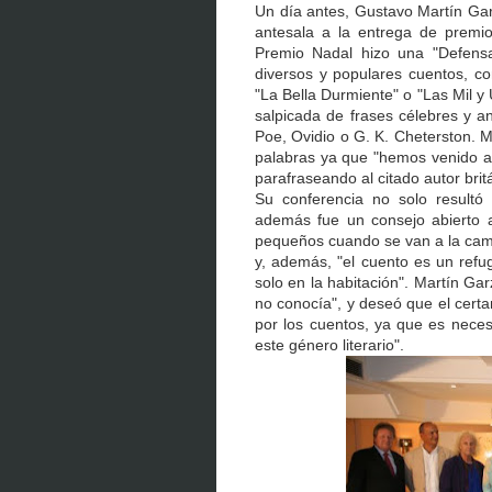
Un día antes, Gustavo Martín Gar
antesala a la entrega de premio
Premio Nadal hizo una "Defens
diversos y populares cuentos, com
"La Bella Durmiente" o "Las Mil 
salpicada de frases célebres y a
Poe, Ovidio o G. K. Cheterston. 
palabras ya que "hemos venido a
parafraseando al citado autor brit
Su conferencia no solo resultó 
además fue un consejo abierto a
pequeños cuando se van a la cama"
y, además, "el cuento es un ref
solo en la habitación". Martín G
no conocía", y deseó que el cert
por los cuentos, ya que es nece
este género literario".