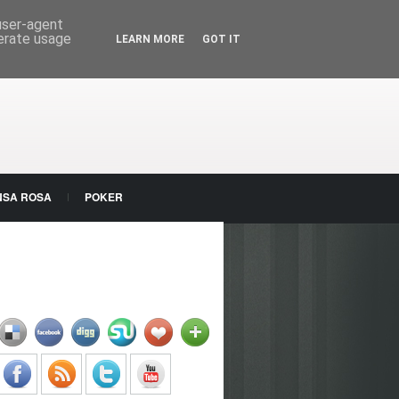
 user-agent
nerate usage
LEARN MORE
GOT IT
NSA ROSA
POKER