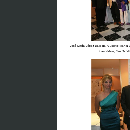
José María López Ballesta, Gustavo Martín G
Juan Valero, Fina Tafal