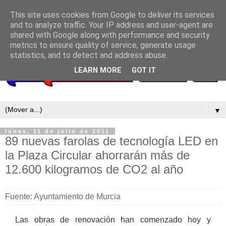
This site uses cookies from Google to deliver its services
and to analyze traffic. Your IP address and user-agent are
shared with Google along with performance and security
metrics to ensure quality of service, generate usage
statistics, and to detect and address abuse.
LEARN MORE
GOT IT
▼
lunes, 11 de julio de 2011
89 nuevas farolas de tecnología LED en
la Plaza Circular ahorrarán más de
12.600 kilogramos de CO2 al año
Fuente: Ayuntamiento de Murcia
Las obras de renovación han comenzado hoy y