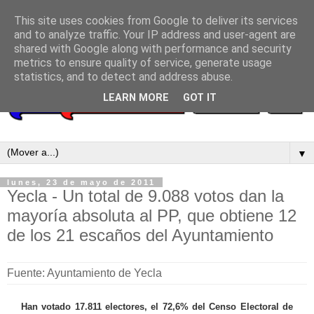
This site uses cookies from Google to deliver its services
and to analyze traffic. Your IP address and user-agent are
shared with Google along with performance and security
metrics to ensure quality of service, generate usage
statistics, and to detect and address abuse.
LEARN MORE
GOT IT
▼
lunes, 23 de mayo de 2011
Yecla - Un total de 9.088 votos dan la
mayoría absoluta al PP, que obtiene 12
de los 21 escaños del Ayuntamiento
Fuente: Ayuntamiento de Yecla
Han votado 17.811 electores, el 72,6% del Censo Electoral de