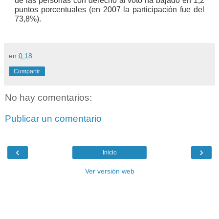
de las personas con derecho al voto ha bajado en 1,2
puntos porcentuales (en 2007 la participación fue del
73,8%).
en
0:18
Compartir
No hay comentarios:
Publicar un comentario
‹
›
Inicio
Ver versión web