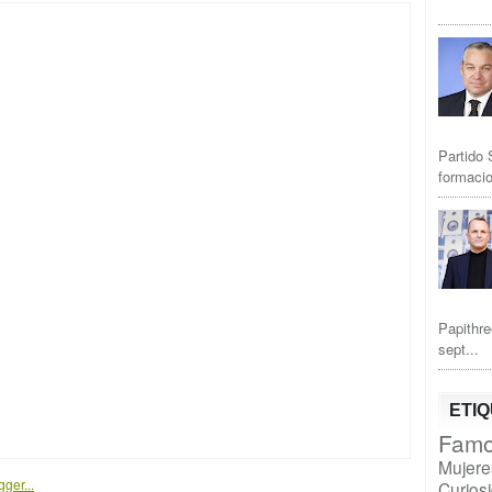
Partido 
formacio
Papithre
sept...
ETI
Famo
Mujere
Curios