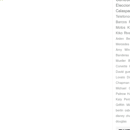
Eleccio
Calaspa
Telefono
Barcos
Motos
K
Kiko Riv
Arden
Be
Mercede
Amy Win
Banderas
Mueller
B
Corvette
David gue
Lovato
Di
Chapman
Michael
Paltrow
H
Katy Perr
Griffith
Mi
bertin os
disney ch
douglas