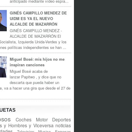
anticipado mediante vídeo espía...
GINÉS CAMPILLO MENDEZ DE
UIDM ES YA EL NUEVO
ALCALDE DE MAZARRÓN
GINÉS CAMPILLO MENDEZ -
ALCALDE DE MAZARRÓN El
Socialista, Izquierda Unida-Verdes y los
nes políticas independientes se han ...
Miguel Bosé: mis hijos no me
inspiran canciones
Miguel Bosé acaba de
lanzar Papitwo , y dice que no
descarta que pueda haber un
e, va a hacer una gira que desde el 27 de
QUETAS
sos
Coches
Motor
Deportes
s y Hombres y Viceversa
noticias
idades
Television
Musica
Famosas