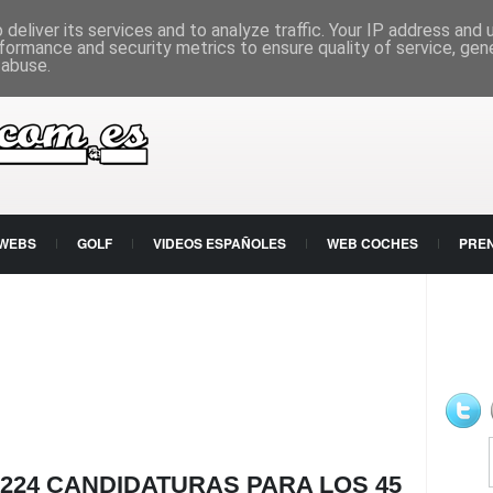
deliver its services and to analyze traffic. Your IP address and
formance and security metrics to ensure quality of service, ge
 abuse.
 WEBS
GOLF
VIDEOS ESPAÑOLES
WEB COCHES
PRE
 224 CANDIDATURAS PARA LOS 45