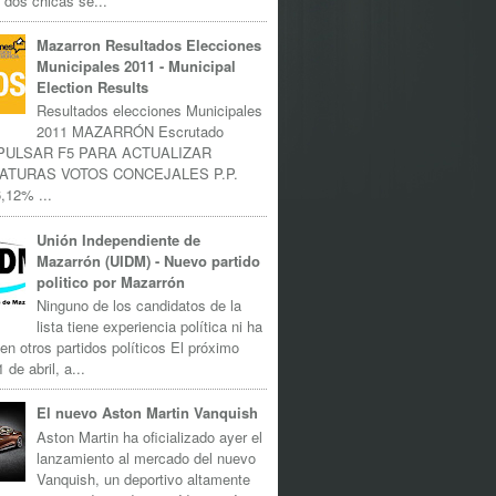
 dos chicas se...
Mazarron Resultados Elecciones
Municipales 2011 - Municipal
Election Results
Resultados elecciones Municipales
2011 MAZARRÓN Escrutado
 PULSAR F5 PARA ACTUALIZAR
ATURAS VOTOS CONCEJALES P.P.
,12% ...
Unión Independiente de
Mazarrón (UIDM) - Nuevo partido
politico por Mazarrón
Ninguno de los candidatos de la
lista tiene experiencia política ni ha
 en otros partidos políticos El próximo
 de abril, a...
El nuevo Aston Martin Vanquish
Aston Martin ha oficializado ayer el
lanzamiento al mercado del nuevo
Vanquish, un deportivo altamente