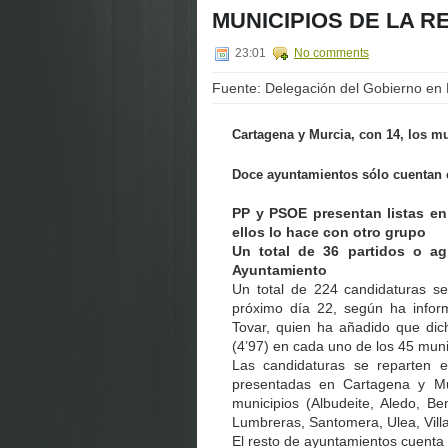
MUNICIPIOS DE LA R
23:01
No comments
Fuente: Delegación del Gobierno en
Cartagena y Murcia, con 14, los m
Doce ayuntamientos sólo cuentan c
PP y PSOE presentan listas en
ellos lo hace con otro grupo
Un total de 36 partidos o ag
Ayuntamiento
Un total de 224 candidaturas se
próximo día 22, según ha infor
Tovar, quien ha añadido que dic
(4’97) en cada uno de los 45 muni
Las candidaturas se reparten
presentadas en Cartagena y M
municipios (Albudeite, Aledo, Be
Lumbreras, Santomera, Ulea, Vill
El resto de ayuntamientos cuenta c