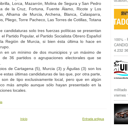
ocasión,
 Librilla, Lorca, Mazarrón, Molina de Segura y San Pedro
aca de la Cruz, Fortuna, Fuente Álamo, Ricote y Los
as, Alhama de Murcia, Archena, Blanca, Calasparra,
s, Pliego, Torre Pacheco, Las Torres de Cotillas, Totana
 candidaturas solo tres fuerzas políticas se presentan
 el Partido Popular, el Partido Socialista Obrero Español
100% -
la Región de Murcia, si bien ésta última lo hace en
CANDID
grupo.
4.232 36
tan en un mínimo de dos municipios y un máximo de
l de 36 partidos o agrupaciones electorales que se
.
ios de Cartagena (5), Murcia (3) y Águilas (3) son los
estas últimas candidaturas de las que, por otra parte,
son de tipo exclusivamente local, pero que en algún
fico más amplio aunque sólo hayan presentado en la
militado
ciones locales.
viernes 1
ia
Inicio
Entrada antigua