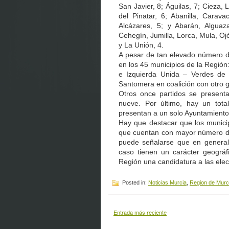
San Javier, 8; Águilas, 7; Cieza,
del Pinatar, 6; Abanilla, Carav
Alcázares, 5; y Abarán, Alguaz
Cehegín, Jumilla, Lorca, Mula, Ojó
y La Unión, 4.
A pesar de tan elevado número de
en los 45 municipios de la Región:
e Izquierda Unida – Verdes de 
Santomera en coalición con otro 
Otros once partidos se presen
nueve. Por último, hay un tota
presentan a un solo Ayuntamiento
Hay que destacar que los municip
que cuentan con mayor número de 
puede señalarse que en general 
caso tienen un carácter geográ
Región una candidatura a las elec
Posted in:
Noticias Murcia
,
Region de Murc
Entrada más reciente