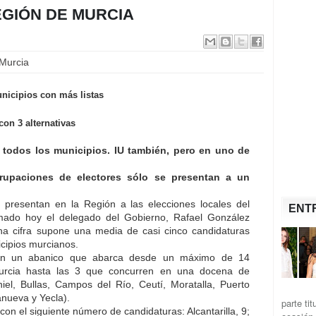
EGIÓN DE MURCIA
 Murcia
unicipios con más listas
on 3 alternativas
 todos los municipios. IU también, pero en uno de
rupaciones de electores sólo se presentan a un
 presentan en la Región a las elecciones locales del
ENT
mado hoy el delegado del Gobierno, Rafael González
ha cifra supone una media de casi cinco candidaturas
cipios murcianos.
 en un abanico que abarca desde un máximo de 14
urcia hasta las 3 que concurren en una docena de
niel, Bullas, Campos del Río, Ceutí, Moratalla, Puerto
anueva y Yecla).
parte ti
on el siguiente número de candidaturas: Alcantarilla, 9;