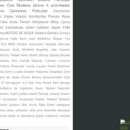
nes
Cine
Modelos
Iphone 5
actividades
rra
Cantantes
Peliculas
Canciones
s
Viajes
Videos
Accidentes
Prensa Rosa
Fotos
boda
Ferrari
Hollywood
Miley Cyrus
im Kardashian
belén esteban
Apple
FHM
era
MOTOS DE AGUA
Selena Gomez
Actrices
yonce
Halle Berry
Kate Middleton
Megan Fox
s SLS AMG
Scarlett Johansson
Tatuajes
desnuda
ehouse
Andy Whitfield
Angelina Jolie
Antonio
Ashley Tisdale
Aston Martin
Britney Spears
Brooke
árbara Rey
Camila Naranjo
Carmen Lomana
Cristina Pedroche
Cyndy Lauper
David Beckham
tta
Demi Lovato
Desirée Ndjambo
Despidos
Devi
ana de Gales
Doctor Murray
Documentales
Dog
El hormiguero 3.0
Fast Five
Ferrari 4X4
George
Guillermo de Inglaterra
Gwen Stefani
Gwyneth
amann
HyM
Insólito
Isabel Pantoja
Jessica Bueno
y
Konstantin Novoselov
Kristen Stewart
Melanie
chael Jackson
Mila Kunis
Nikki Reed
adelgazar
borne
beso
catherine zeta jone
detenido
disculpas
annel
doble
fc barcelona
grasa
madonna
michael