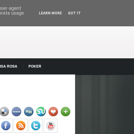
 user-agent
nerate usage
LEARN MORE
GOT IT
NSA ROSA
POKER