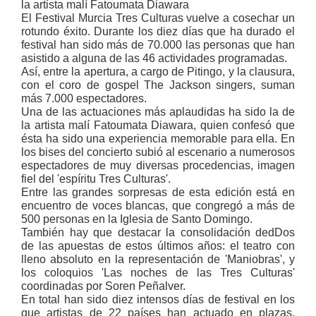
la artista malí Fatoumata Diawara
El Festival Murcia Tres Culturas vuelve a cosechar un
rotundo éxito. Durante los diez días que ha durado el
festival han sido más de 70.000 las personas que han
asistido a alguna de las 46 actividades programadas.
Así, entre la apertura, a cargo de Pitingo, y la clausura,
con el coro de gospel The Jackson singers, suman
más 7.000 espectadores.
Una de las actuaciones más aplaudidas ha sido la de
la artista malí Fatoumata Diawara, quien confesó que
ésta ha sido una experiencia memorable para ella. En
los bises del concierto subió al escenario a numerosos
espectadores de muy diversas procedencias, imagen
fiel del 'espíritu Tres Culturas'.
Entre las grandes sorpresas de esta edición está en
encuentro de voces blancas, que congregó a más de
500 personas en la Iglesia de Santo Domingo.
También hay que destacar la consolidación dedDos
de las apuestas de estos últimos años: el teatro con
lleno absoluto en la representación de 'Maniobras', y
los coloquios 'Las noches de las Tres Culturas'
coordinadas por Soren Peñalver.
En total han sido diez intensos días de festival en los
que artistas de 22 países han actuado en plazas,