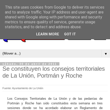
This site uses cookies from Google to deliver its services
and to analyze traffic. Your IP address and user-agent are
shared with Google along with performance and security
metrics to ensure quality of service, generate usage
statistics, and to detect and address abuse.
LEARN MORE
GOT IT
▼
sábado, 30 de abril de 2011
Se constituyen los consejos territoriales
de La Unión, Portmán y Roche
Fuente: Ayuntamiento de La Unión
Los Consejos Territoriales de La Unión y de las pedanías de
Portmán y Roche han sido constituidos esta semana en tres
sesiones donde se ha acordado elaborar un Reglamento de