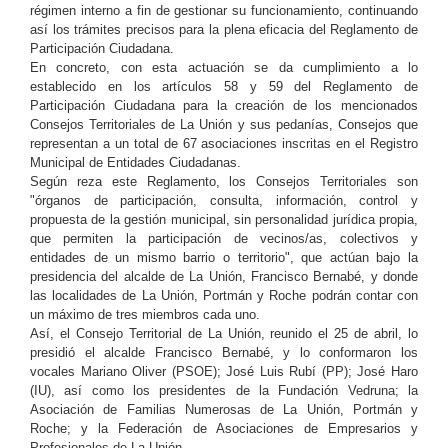
régimen interno a fin de gestionar su funcionamiento, continuando
así los trámites precisos para la plena eficacia del Reglamento de
Participación Ciudadana.
En concreto, con esta actuación se da cumplimiento a lo
establecido en los artículos 58 y 59 del Reglamento de
Participación Ciudadana para la creación de los mencionados
Consejos Territoriales de La Unión y sus pedanías, Consejos que
representan a un total de 67 asociaciones inscritas en el Registro
Municipal de Entidades Ciudadanas.
Según reza este Reglamento, los Consejos Territoriales son
"órganos de participación, consulta, información, control y
propuesta de la gestión municipal, sin personalidad jurídica propia,
que permiten la participación de vecinos/as, colectivos y
entidades de un mismo barrio o territorio", que actúan bajo la
presidencia del alcalde de La Unión, Francisco Bernabé, y donde
las localidades de La Unión, Portmán y Roche podrán contar con
un máximo de tres miembros cada uno.
Así, el Consejo Territorial de La Unión, reunido el 25 de abril, lo
presidió el alcalde Francisco Bernabé, y lo conformaron los
vocales Mariano Oliver (PSOE); José Luis Rubí (PP); José Haro
(IU), así como los presidentes de la Fundación Vedruna; la
Asociación de Familias Numerosas de La Unión, Portmán y
Roche; y la Federación de Asociaciones de Empresarios y
Profesionales de La Unión.