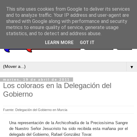
This site uses cookies from Google to deliver its services
and to analyze traffic. Your IP address and user-agent are
shared with Google along with performance and security
metrics to ensure quality of service, generate usage
statistics, and to detect and address abuse.
LEARN MORE
GOT IT
▼
martes, 19 de abril de 2011
Los coloraos en la Delegación del
Gobierno
Fuente: Delegación del Gobierno en Murcia
Una representación de la Archicofradía de la Preciosísima Sangre
de Nuestro Señor Jesucristo ha sido recibida esta mañana por el
delegado del Gobierno, Rafael González Tovar.