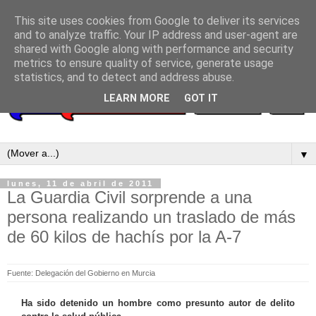
This site uses cookies from Google to deliver its services
and to analyze traffic. Your IP address and user-agent are
shared with Google along with performance and security
metrics to ensure quality of service, generate usage
statistics, and to detect and address abuse.
LEARN MORE
GOT IT
▼
lunes, 11 de abril de 2011
La Guardia Civil sorprende a una
persona realizando un traslado de más
de 60 kilos de hachís por la A-7
Fuente: Delegación del Gobierno en Murcia
Ha sido detenido un hombre como presunto autor de delito