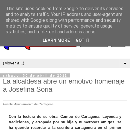
This site uses cookies from Google to deliver its services
and to analyze traffic. Your IP address and user-agent are
shared with Google along with performance and security
metrics to ensure quality of service, generate usage
statistics, and to detect and address abuse.
LEARN MORE
GOT IT
▼
sábado, 30 de abril de 2011
La alcaldesa abre un emotivo homenaje
a Josefina Soria
Fuente: Ayuntamiento de Cartagena
Con la lectura de su obra, Campo de Cartagena: Leyenda y
tradiciones, y arropada por su hija y numerosos amigos, se
ha querido recordar a la escritora cartagenera en el primer