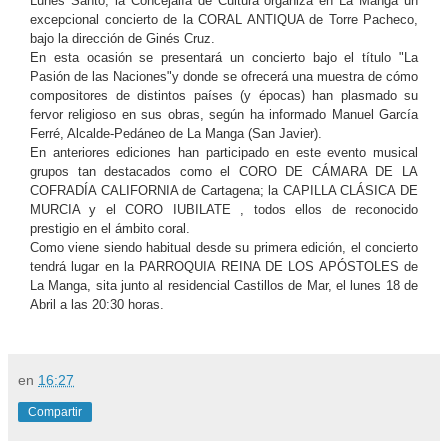
Lunes Santo, la Concejalía de Cultura organiza en La Manga un
excepcional concierto de la CORAL ANTIQUA de Torre Pacheco,
bajo la dirección de Ginés Cruz.
En esta ocasión se presentará un concierto bajo el título "La
Pasión de las Naciones"y donde se ofrecerá una muestra de cómo
compositores de distintos países (y épocas) han plasmado su
fervor religioso en sus obras, según ha informado Manuel García
Ferré, Alcalde-Pedáneo de La Manga (San Javier).
En anteriores ediciones han participado en este evento musical
grupos tan destacados como el CORO DE CÁMARA DE LA
COFRADÍA CALIFORNIA de Cartagena; la CAPILLA CLÁSICA DE
MURCIA y el CORO IUBILATE , todos ellos de reconocido
prestigio en el ámbito coral.
Como viene siendo habitual desde su primera edición, el concierto
tendrá lugar en la PARROQUIA REINA DE LOS APÓSTOLES de
La Manga, sita junto al residencial Castillos de Mar, el lunes 18 de
Abril a las 20:30 horas.
en
16:27
Compartir