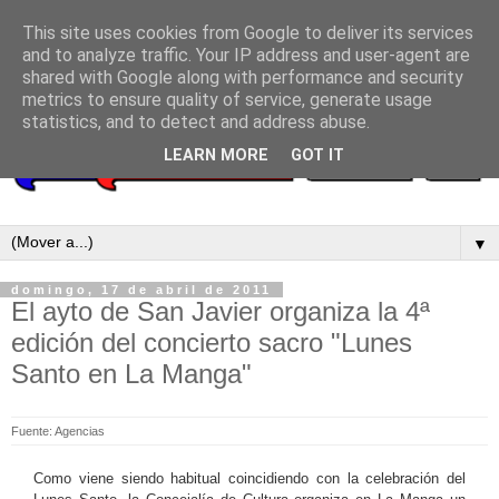
This site uses cookies from Google to deliver its services
and to analyze traffic. Your IP address and user-agent are
shared with Google along with performance and security
metrics to ensure quality of service, generate usage
statistics, and to detect and address abuse.
LEARN MORE
GOT IT
▼
domingo, 17 de abril de 2011
El ayto de San Javier organiza la 4ª
edición del concierto sacro "Lunes
Santo en La Manga"
Fuente: Agencias
Como viene siendo habitual coincidiendo con la celebración del