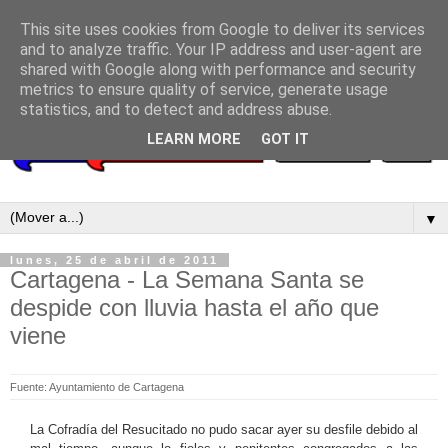
This site uses cookies from Google to deliver its services
and to analyze traffic. Your IP address and user-agent are
shared with Google along with performance and security
metrics to ensure quality of service, generate usage
statistics, and to detect and address abuse.
LEARN MORE
GOT IT
▼
lunes, 25 de abril de 2011
Cartagena - La Semana Santa se
despide con lluvia hasta el año que
viene
Fuente: Ayuntamiento de Cartagena
La Cofradía del Resucitado no pudo sacar ayer su desfile debido al