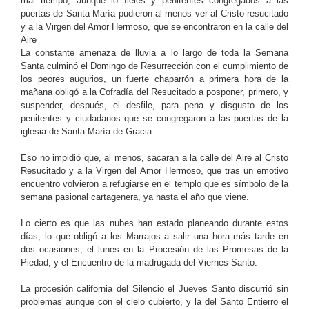
mal tiempo, aunque lo fieles y penitentes congregados a las
puertas de Santa María pudieron al menos ver al Cristo resucitado
y a la Virgen del Amor Hermoso, que se encontraron en la calle del
Aire
La constante amenaza de lluvia a lo largo de toda la Semana
Santa culminó el Domingo de Resurrección con el cumplimiento de
los peores augurios, un fuerte chaparrón a primera hora de la
mañana obligó a la Cofradía del Resucitado a posponer, primero, y
suspender, después, el desfile, para pena y disgusto de los
penitentes y ciudadanos que se congregaron a las puertas de la
iglesia de Santa María de Gracia.
Eso no impidió que, al menos, sacaran a la calle del Aire al Cristo
Resucitado y a la Virgen del Amor Hermoso, que tras un emotivo
encuentro volvieron a refugiarse en el templo que es símbolo de la
semana pasional cartagenera, ya hasta el año que viene.
Lo cierto es que las nubes han estado planeando durante estos
días, lo que obligó a los Marrajos a salir una hora más tarde en
dos ocasiones, el lunes en la Procesión de las Promesas de la
Piedad, y el Encuentro de la madrugada del Viernes Santo.
La procesión california del Silencio el Jueves Santo discurrió sin
problemas aunque con el cielo cubierto, y la del Santo Entierro el