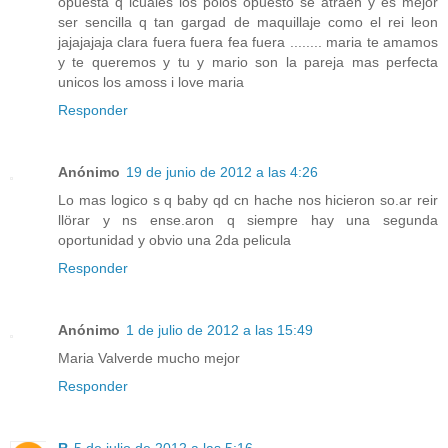
opuesta q icuales los polos opuesto se atraen y es mejor
ser sencilla q tan gargad de maquillaje como el rei leon
jajajajaja clara fuera fuera fea fuera ........ maria te amamos
y te queremos y tu y mario son la pareja mas perfecta
unicos los amoss i love maria
Responder
Anónimo
19 de junio de 2012 a las 4:26
Lo mas logico s q baby qd cn hache nos hicieron so.ar reir
llörar y ns ense.aron q siempre hay una segunda
oportunidad y obvio una 2da pelicula
Responder
Anónimo
1 de julio de 2012 a las 15:49
Maria Valverde mucho mejor
Responder