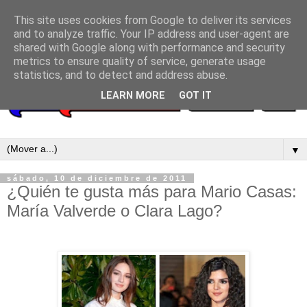
This site uses cookies from Google to deliver its services
and to analyze traffic. Your IP address and user-agent are
shared with Google along with performance and security
metrics to ensure quality of service, generate usage
statistics, and to detect and address abuse.
LEARN MORE
GOT IT
▼
sábado, 10 de diciembre de 2011
¿Quién te gusta más para Mario Casas:
María Valverde o Clara Lago?