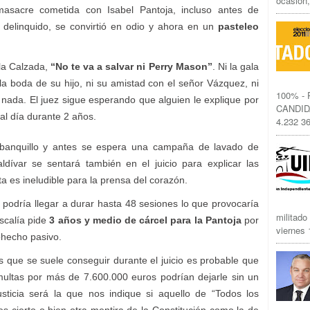
ocasión,
masacre cometida con Isabel Pantoja, incluso antes de
delinquido, se convirtió en odio y ahora en un
pasteleo
la Calzada,
“No te va a salvar ni Perry Mason”
. Ni la gala
la boda de su hijo, ni su amistad con el señor Vázquez, ni
100% -
 nada. El juez sigue esperando que alguien le explique por
CANDID
l día durante 2 años.
4.232 36
banquillo y antes se espera una campaña de lavado de
dívar se sentará también en el juicio para explicar las
a es ineludible para la prensa del corazón.
io podría llegar a durar hasta 48 sesiones lo que provocaría
militado
iscalía pide
3 años y medio de cárcel para la Pantoja
por
viernes 1
ohecho pasivo.
 que se suele conseguir durante el juicio es probable que
 multas por más de 7.600.000 euros podrían dejarle sin un
sticia será la que nos indique si aquello de “Todos los