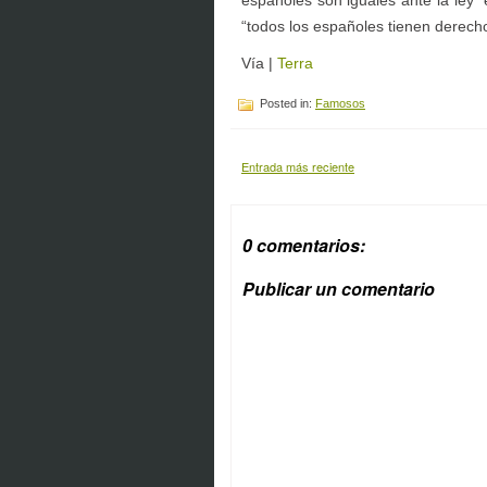
españoles son iguales ante la ley” 
“todos los españoles tienen derech
Vía |
Terra
Posted in:
Famosos
Entrada más reciente
0 comentarios:
Publicar un comentario