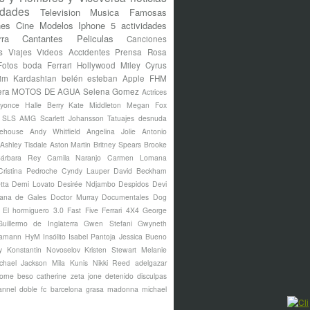
idades
Television
Musica
Famosas
nes
Cine
Modelos
Iphone 5
actividades
rra
Cantantes
Peliculas
Canciones
s
Viajes
Videos
Accidentes
Prensa Rosa
Fotos
boda
Ferrari
Hollywood
Miley Cyrus
im Kardashian
belén esteban
Apple
FHM
era
MOTOS DE AGUA
Selena Gomez
Actrices
yonce
Halle Berry
Kate Middleton
Megan Fox
s SLS AMG
Scarlett Johansson
Tatuajes
desnuda
ehouse
Andy Whitfield
Angelina Jolie
Antonio
Ashley Tisdale
Aston Martin
Britney Spears
Brooke
árbara Rey
Camila Naranjo
Carmen Lomana
Cristina Pedroche
Cyndy Lauper
David Beckham
tta
Demi Lovato
Desirée Ndjambo
Despidos
Devi
ana de Gales
Doctor Murray
Documentales
Dog
El hormiguero 3.0
Fast Five
Ferrari 4X4
George
Guillermo de Inglaterra
Gwen Stefani
Gwyneth
amann
HyM
Insólito
Isabel Pantoja
Jessica Bueno
y
Konstantin Novoselov
Kristen Stewart
Melanie
chael Jackson
Mila Kunis
Nikki Reed
adelgazar
borne
beso
catherine zeta jone
detenido
disculpas
annel
doble
fc barcelona
grasa
madonna
michael