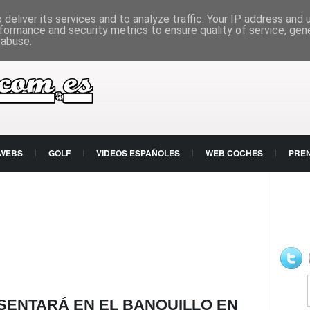
deliver its services and to analyze traffic. Your IP address and
formance and security metrics to ensure quality of service, ge
 abuse.
 WEBS
GOLF
VIDEOS ESPAÑOLES
WEB COCHES
PRE
 SENTARÁ EN EL BANQUILLO EN