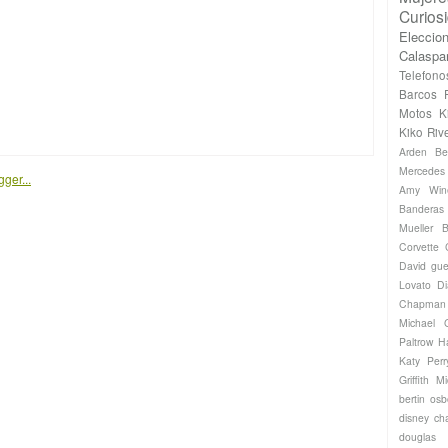
Curios
Eleccio
Calaspa
Telefono
Barcos
Motos
K
Kiko Riv
Arden
Be
Mercede
Amy Win
Banderas
Mueller
B
Corvette
David gue
Lovato
Di
Chapman
Michael
Paltrow
H
Katy Perr
Griffith
Mi
bertin os
disney ch
douglas