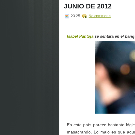
JUNIO DE 2012
23:25
No comments
Isabel Pantoja
se sentará en el banqu
En este país parece bastante lógi
masacrando. Lo malo es que aquí