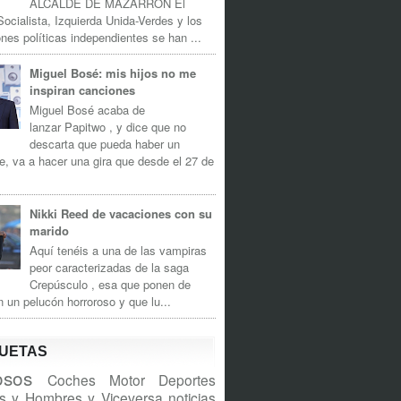
ALCALDE DE MAZARRÓN El
Socialista, Izquierda Unida-Verdes y los
nes políticas independientes se han ...
Miguel Bosé: mis hijos no me
inspiran canciones
Miguel Bosé acaba de
lanzar Papitwo , y dice que no
descarta que pueda haber un
e, va a hacer una gira que desde el 27 de
Nikki Reed de vacaciones con su
marido
Aquí tenéis a una de las vampiras
peor caracterizadas de la saga
Crepúsculo , esa que ponen de
n un pelucón horroroso y que lu...
QUETAS
sos
Coches
Motor
Deportes
s y Hombres y Viceversa
noticias