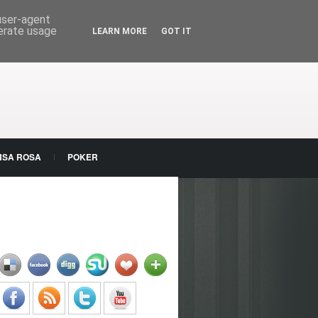
 user-agent
nerate usage
LEARN MORE
GOT IT
NSA ROSA
POKER