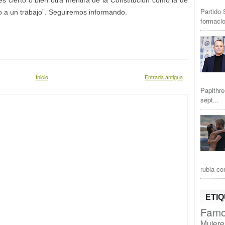
es cierto o bien otra mentira de la Constitución como la de
Partido 
o a un trabajo”. Seguiremos informando.
formacio
Inicio
Entrada antigua
Papithre
sept...
rubia co
ETI
Famo
Mujere