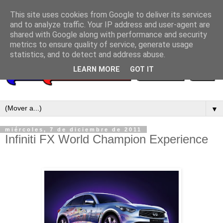
This site uses cookies from Google to deliver its services
and to analyze traffic. Your IP address and user-agent are
shared with Google along with performance and security
metrics to ensure quality of service, generate usage
statistics, and to detect and address abuse.
LEARN MORE
GOT IT
▼
miércoles, 7 de diciembre de 2011
Infiniti FX World Champion Experience