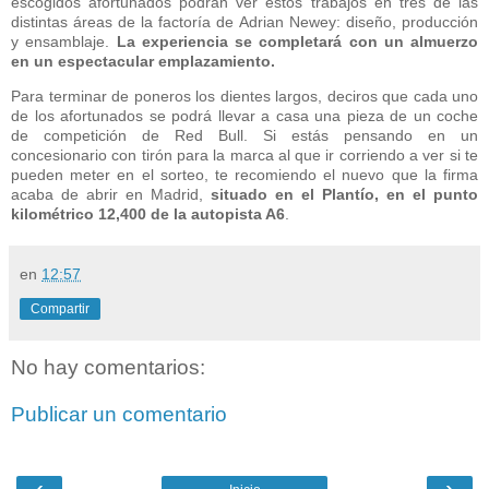
escogidos afortunados podrán ver estos trabajos en tres de las
distintas áreas de la factoría de Adrian Newey: diseño, producción
y ensamblaje.
La experiencia se completará con un almuerzo
en un espectacular emplazamiento.
Para terminar de poneros los dientes largos, deciros que cada uno
de los afortunados se podrá llevar a casa una pieza de un coche
de competición de Red Bull. Si estás pensando en un
concesionario con tirón para la marca al que ir corriendo a ver si te
pueden meter en el sorteo, te recomiendo el nuevo que la firma
acaba de abrir en Madrid,
situado en el Plantío, en el punto
kilométrico 12,400 de la autopista A6
.
en
12:57
Compartir
No hay comentarios:
Publicar un comentario
‹
›