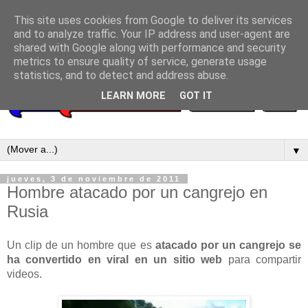
This site uses cookies from Google to deliver its services
and to analyze traffic. Your IP address and user-agent are
shared with Google along with performance and security
metrics to ensure quality of service, generate usage
statistics, and to detect and address abuse.
LEARN MORE
GOT IT
▼
jueves, 3 de noviembre de 2011
Hombre atacado por un cangrejo en
Rusia
Un clip de un hombre que es
atacado por un cangrejo se
ha convertido en viral en un sitio web
para compartir
videos.