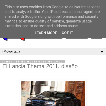
This site uses cookies from Google to deliver its services
and to analyze traffic. Your IP address and user-agent are
shared with Google along with performance and security
metrics to ensure quality of service, generate usage
statistics, and to detect and address abuse.
LEARN MORE
GOT IT
▼
lunes, 21 de noviembre de 2011
El Lancia Thema 2011, diseño