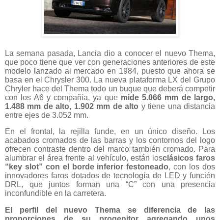
La semana pasada, Lancia dio a conocer el nuevo Thema,
que poco tiene que ver con generaciones anteriores de este
modelo lanzado al mercado en 1984, puesto que ahora se
basa en el Chrysler 300. La nueva plataforma LX del Grupo
Chryler hace del Thema todo un buque que deberá competir
con los A6 y compañía, ya que
mide 5.066 mm de largo,
1.488 mm de alto, 1.902 mm de alto
y tiene una distancia
entre ejes de 3.052 mm.
En el frontal, la rejilla funde, en un único diseño. Los
acabados cromados de las barras y los contornos del logo
ofrecen contraste dentro del marco también cromado. Para
alumbrar el área frente al vehículo, están los
clásicos faros
“key slot” con el borde inferior festoneado
, con los dos
innovadores faros dotados de tecnología de LED y función
DRL, que juntos forman una “C” con una presencia
inconfundible en la carretera.
El perfil del nuevo Thema se diferencia de las
proporciones de su progenitor agregando unos