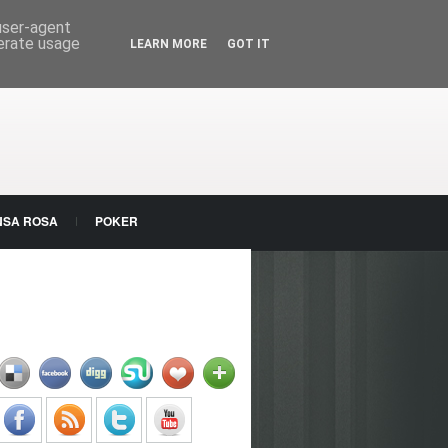
 user-agent
nerate usage
LEARN MORE
GOT IT
NSA ROSA
POKER