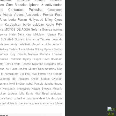
nes
Cine
Modelos
Iphone 5
actividades
rra
Cantantes
Peliculas
Canciones
s
Viajes
Videos
Accidentes
Prensa Rosa
Fotos
boda
Ferrari
Hollywood
Miley Cyrus
im Kardashian
belén esteban
Apple
FHM
era
MOTOS DE AGUA
Selena Gomez
Actrices
yonce
Halle Berry
Kate Middleton
Megan Fox
s SLS AMG
Scarlett Johansson
Tatuajes
desnuda
ehouse
Andy Whitfield
Angelina Jolie
Antonio
Ashley Tisdale
Aston Martin
Britney Spears
Brooke
árbara Rey
Camila Naranjo
Carmen Lomana
Cristina Pedroche
Cyndy Lauper
David Beckham
tta
Demi Lovato
Desirée Ndjambo
Despidos
Devi
ana de Gales
Doctor Murray
Documentales
Dog
El hormiguero 3.0
Fast Five
Ferrari 4X4
George
Guillermo de Inglaterra
Gwen Stefani
Gwyneth
amann
HyM
Insólito
Isabel Pantoja
Jessica Bueno
y
Konstantin Novoselov
Kristen Stewart
Melanie
chael Jackson
Mila Kunis
Nikki Reed
adelgazar
borne
beso
catherine zeta jone
detenido
disculpas
annel
doble
fc barcelona
grasa
madonna
michael