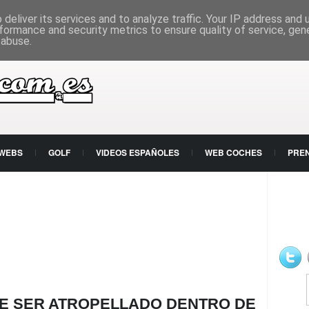
deliver its services and to analyze traffic. Your IP address and
formance and security metrics to ensure quality of service, ge
 abuse.
 WEBS
GOLF
VIDEOS ESPAÑOLES
WEB COCHES
PRE
DE SER ATROPELLADO DENTRO DE