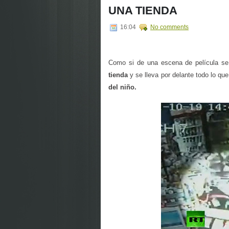
UNA TIENDA
16:04
No comments
Como si de una escena de película se
tienda
y se lleva por delante todo lo qu
del niño.