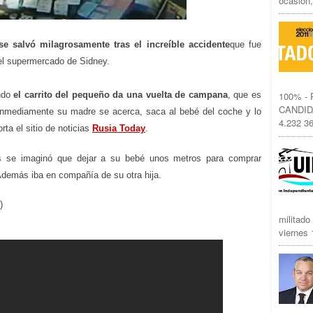
ocasión,
se salvó milagrosamente tras el increíble accidente
que fue
el supermercado de Sidney.
ndo
el carrito del pequeño da una vuelta de campana
, que es
100% -
CANDID
 Inmediamente su madre se acerca, saca al bebé del coche y lo
4.232 36
rta el sitio de noticias
Rusia Today
.
 se imaginó que dejar a su bebé unos metros para comprar
Además iba en compañía de su otra hija.
)
militado
viernes 1