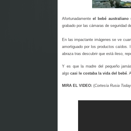
Afortunadamente
el bebé australiano 
grabado por las cámaras de seguridad d
En las impactante imágenes se ve cua
amortiguado por los productos caídos.
abraza tras descubrir que está ileso, repo
Y es que la madre del pequeño jamás
algo
casi le costaba la vida del bebé
. 
MIRA EL VIDEO:
(
Cortesía Rusia Today