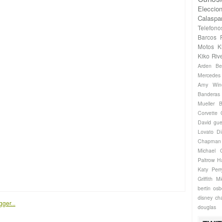
Eleccio
Calaspa
Telefono
Barcos
Motos
K
Kiko Riv
Arden
Be
Mercede
Amy Win
Banderas
Mueller
B
Corvette
David gue
Lovato
Di
Chapman
Michael
Paltrow
H
Katy Perr
Griffith
Mi
bertin os
disney ch
douglas