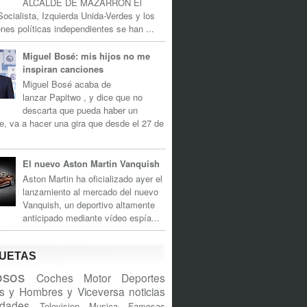
ALCALDE DE MAZARRÓN El
Socialista, Izquierda Unida-Verdes y los
nes políticas independientes se han ...
Miguel Bosé: mis hijos no me
inspiran canciones
Miguel Bosé acaba de
lanzar Papitwo , y dice que no
descarta que pueda haber un
e, va a hacer una gira que desde el 27 de
El nuevo Aston Martin Vanquish
Aston Martin ha oficializado ayer el
lanzamiento al mercado del nuevo
Vanquish, un deportivo altamente
anticipado mediante vídeo espía...
QUETAS
sos
Coches
Motor
Deportes
s y Hombres y Viceversa
noticias
idades
Television
Musica
Famosas