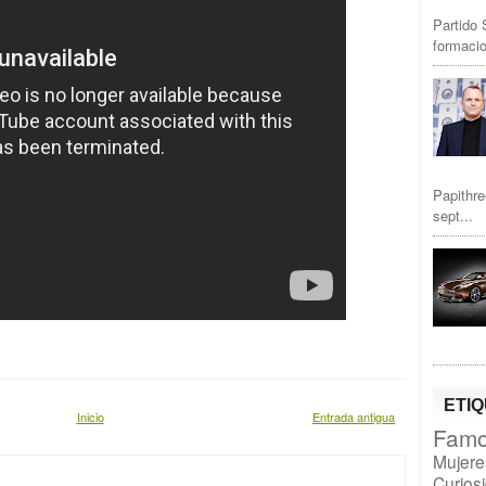
Partido 
formacio
Papithre
sept...
ETI
Inicio
Entrada antigua
Famo
Mujere
Curios