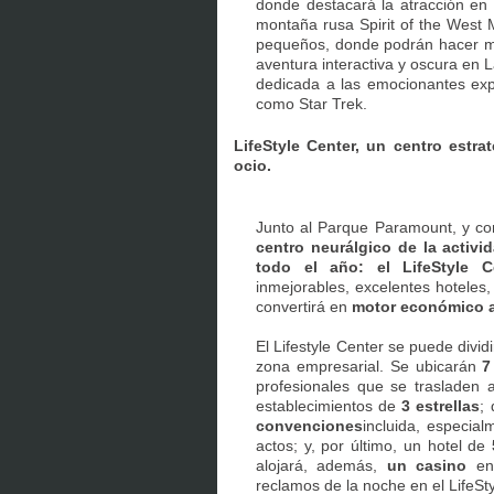
donde destacará la atracción en
montaña rusa Spirit of the West
pequeños, donde podrán hacer ma
aventura interactiva y oscura en 
dedicada a las emocionantes expe
como Star Trek.
LifeStyle Center, un centro estra
ocio.
Junto al Parque Paramount, y con
centro neurálgico de la activi
todo el año: el LifeStyle Ce
inmejorables, excelentes hoteles,
convertirá en
motor económico a
El Lifestyle Center se puede divid
zona empresarial. Se ubicarán
7
profesionales que se trasladen 
establecimientos de
3 estrellas
;
convenciones
incluida, especia
actos; y, por último, un hotel de
5
alojará, además,
un casino
en 
reclamos de la noche en el LifeSty