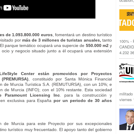
ocasión,
 es de 1.093.800.000 euros
, fomentará un destino turístico
visitado por
más de 3 millones de turistas anuales,
tanto
100% -
 El parque temático ocupará una supercie de
550.000 m2
y
CANDID
 ocio y negocio situado junto a él ocupará una extensión
4.232 36
ifeStyle Center están promovidos por Proyectos
. (PREMURSA)
, constituido por Santa Mónica Financial
ón de Murcia Turística S.A. (REMUTURSA), con un 10%; e
ón de Murcia (INFO); con el 10% restante. Esta sociedad
militado
e Paramount Licensing Inc
. para la construcción y
viernes 1
o en exclusiva para España
por un periodo de 30 años
n de Murcia para este Proyecto por sus excepcionales
ino turístico muy frecuentado. El apoyo tanto del gobierno