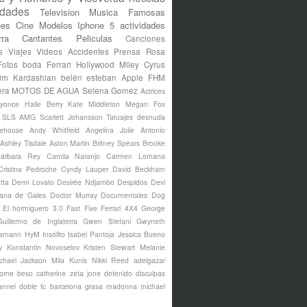
idades
Television
Musica
Famosas
nes
Cine
Modelos
Iphone 5
actividades
rra
Cantantes
Peliculas
Canciones
s
Viajes
Videos
Accidentes
Prensa Rosa
Fotos
boda
Ferrari
Hollywood
Miley Cyrus
im Kardashian
belén esteban
Apple
FHM
era
MOTOS DE AGUA
Selena Gomez
Actrices
yonce
Halle Berry
Kate Middleton
Megan Fox
s SLS AMG
Scarlett Johansson
Tatuajes
desnuda
ehouse
Andy Whitfield
Angelina Jolie
Antonio
Ashley Tisdale
Aston Martin
Britney Spears
Brooke
árbara Rey
Camila Naranjo
Carmen Lomana
Cristina Pedroche
Cyndy Lauper
David Beckham
tta
Demi Lovato
Desirée Ndjambo
Despidos
Devi
ana de Gales
Doctor Murray
Documentales
Dog
El hormiguero 3.0
Fast Five
Ferrari 4X4
George
Guillermo de Inglaterra
Gwen Stefani
Gwyneth
amann
HyM
Insólito
Isabel Pantoja
Jessica Bueno
y
Konstantin Novoselov
Kristen Stewart
Melanie
chael Jackson
Mila Kunis
Nikki Reed
adelgazar
borne
beso
catherine zeta jone
detenido
disculpas
annel
doble
fc barcelona
grasa
madonna
michael