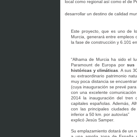
local como regional así como el de 
desarrollar un destino de calidad mu
Este proyecto, que es uno de lo
Murcia, generará entre empleos d
la fase de construcción y 6.101 en
“Alhama de Murcia ha sido el lu
Paramount de Europa por
sus 
históricas y climáticas
. A sus 3
su extraordinario patrimonio nat
muy poca distancia se encuentran
(cuya inauguración se prevé para
con una excelente comunicación 
2014 la inauguración del tren d
capitales españolas. Además, A
con las principales ciudades de
inferior a 50 km. por autovías”
explicó Jesús Samper.
Su emplazamiento dotará de un nuev
a una amplia zona de España 