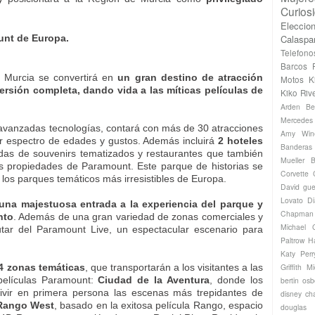
Curios
Eleccio
Calaspa
unt de Europa.
Telefono
Barcos
Murcia se convertirá en
un gran destino de atracción
Motos
K
rsión completa, dando vida a las míticas películas de
Kiko Riv
Arden
Be
Mercede
avanzadas tecnologías, contará con más de 30 atracciones
Amy Win
r espectro de edades y gustos. Además incluirá
2 hoteles
Banderas
das de souvenirs tematizados y restaurantes que también
Mueller
B
s propiedades de Paramount. Este parque de historias se
Corvette
los parques temáticos más irresistibles de Europa.
David gue
Lovato
Di
na majestuosa entrada a la experiencia del parque y
Chapman
nto
. Además de una gran variedad de zonas comerciales y
Michael
utar del Paramount Live, un espectacular escenario para
Paltrow
H
Katy Perr
Griffith
Mi
4 zonas temáticas
, que transportarán a los visitantes a las
películas Paramount:
Ciudad de la Aventura
, donde los
bertin os
ivir en primera persona las escenas más trepidantes de
disney ch
Rango West
, basado en la exitosa película Rango, espacio
douglas