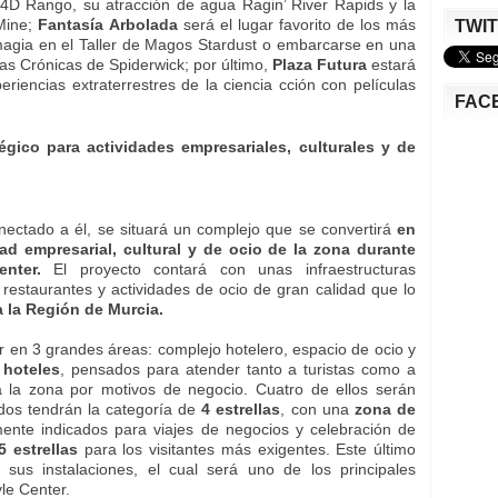
 4D Rango, su atracción de agua Ragin’ River Rapids y la
 Mine;
Fantasía Arbolada
será el lugar favorito de los más
TWI
gia en el Taller de Magos Stardust o embarcarse en una
Las Crónicas de Spiderwick; por último,
Plaza Futura
estará
riencias extraterrestres de la ciencia cción con películas
FAC
tégico para actividades empresariales, culturales y de
ectado a él, se situará un complejo que se convertirá
en
dad empresarial, cultural y de ocio de la zona durante
nter.
El proyecto contará con unas infraestructuras
 restaurantes y actividades de ocio de gran calidad que lo
 la Región de Murcia.
ir en 3 grandes áreas: complejo hotelero, espacio de ocio y
 hoteles
, pensados para atender tanto a turistas como a
a la zona por motivos de negocio. Cuatro de ellos serán
 dos tendrán la categoría de
4 estrellas
, con una
zona de
lmente indicados para viajes de negocios y celebración de
 estrellas
para los visitantes más exigentes. Este último
sus instalaciones, el cual será uno de los principales
le Center.