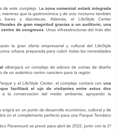
os de este complejo. L
a zona comercial estará integrada
; mientras que la gastronómica y de ocio nocturno también
 bares y discotecas. Además, el LifeStyle Center
ulturales de gran magnitud gracias a un auditorio, una
n centro de congresos
. Unas infraestructuras del más alto
rán la gran oferta empresarial y cultural del LifeStyle
zona urbana preparada para cubrir todas las necesidades
ial
albergará un complejo de edicios de ocinas de diseño
lo de un auténtico centro nanciero para la región.
l Parque y el LifeStyle Center, el complejo contará con
una
que facilitará el ujo de visitantes entre estos dos
r a la conservación del medio ambiente, apoyando la
se erigirá en un punto de desarrollo económico, cultural y de
tirá en el complemento perfecto para una Parque Temático
ico Paramount se prevé para abril de 2015, junto con la 1ª