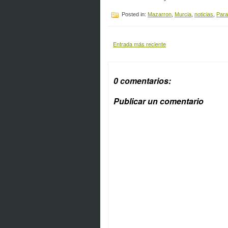
Posted in:
Mazarron
,
Murcia
,
noticias
,
Para
Entrada más reciente
0 comentarios:
Publicar un comentario