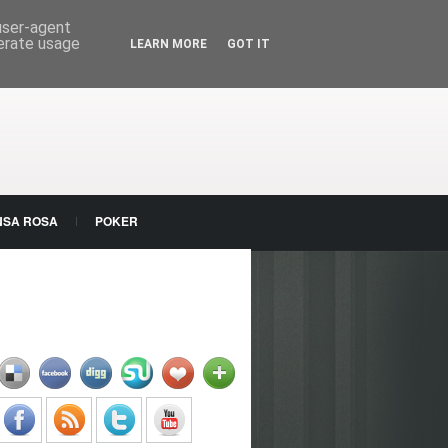
 user-agent
nerate usage
LEARN MORE
GOT IT
NSA ROSA
POKER