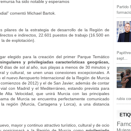
Premursa ha sido notable y esperamos
Partido 
formacio
ndial” comentó Michael Bartok.
s pilares de la estrategia de desarrollo de la Región de
irectos e indirectos, 22.601 puestos de trabajo (16.500 en
 la de explotación).
Papithre
gar elegido para la creación del primer Parque Temático
sept...
singulares y privilegiadas características geográcas,
00 días de sol al año, sus playas a menos de 30 minutos y
ural y cultural, se unen unas conexiones excepcionales. A
 el nuevo Aeropuerto Internacional de la Región de Murcia
 comienzos de 2012) y el de San Javier; además de contar
vial con Madrid y el Mediterráneo, estando prevista para
e Alta Velocidad, que unirá Murcia con las principales
rubia co
lhama de Murcia se encuentra perfectamente comunicado
 la región (Murcia, Cartagena y Lorca), a una distancia
ETI
Famo
o, mayor y continuo atractivo turístico, cultural y de ocio
Mujere
y posicionará a la Región de Murcia como
privilegiado