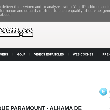
deliver its services and to analyze traffic. Your IP address and
formance and security metrics to ensure quality of service, ge
 abuse.
 WEBS
GOLF
VIDEOS ESPAÑOLES
WEB COCHES
PRE
UE PARAMOUNT - ALHAMA DE