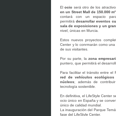
El
ocio
será otro de los atractiv
en un Street Mall de 150.000 m²
contará con un espacio para
permitirá
desarrollar eventos c
sala de exposiciones y un gra
nivel, únicas en Murcia.
Estos nuevos proyectos completa
Center y lo conrmarán como una 
de sus visitantes.
Por su parte, la
zona empresar
puntero, que permitirá el desarrol
Para facilitar el tránsito entre e
red de vehículos ecológicos 
núcleos
; además de contribui
tecnología sostenible.
En definitiva, el LifeStyle Center 
ocio único en España y se conver
único de calidad mundial.
La inauguración del Parque Temát
fase del LifeStyle Center.