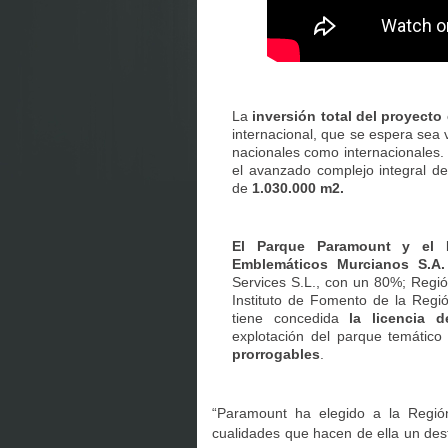
La
inversión total del proyecto
internacional, que se espera sea 
nacionales como internacionales.
el avanzado complejo integral de
de
1.030.000 m2.
El Parque Paramount y el L
Emblemáticos Murcianos S.A
Services S.L., con un 80%; Regi
Instituto de Fomento de la Regi
tiene concedida
la licencia d
explotación del parque temátic
prorrogables
.
“Paramount ha elegido a la Regió
cualidades que hacen de ella un dest