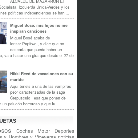
ALCALDE DE MAZARRÓN El
Socialista, Izquierda Unida-Verdes y los
nes políticas independientes se han ...
Miguel Bosé: mis hijos no me
inspiran canciones
Miguel Bosé acaba de
lanzar Papitwo , y dice que no
descarta que pueda haber un
e, va a hacer una gira que desde el 27 de
Nikki Reed de vacaciones con su
marido
Aquí tenéis a una de las vampiras
peor caracterizadas de la saga
Crepúsculo , esa que ponen de
n un pelucón horroroso y que lu...
QUETAS
sos
Coches
Motor
Deportes
s y Hombres y Viceversa
noticias