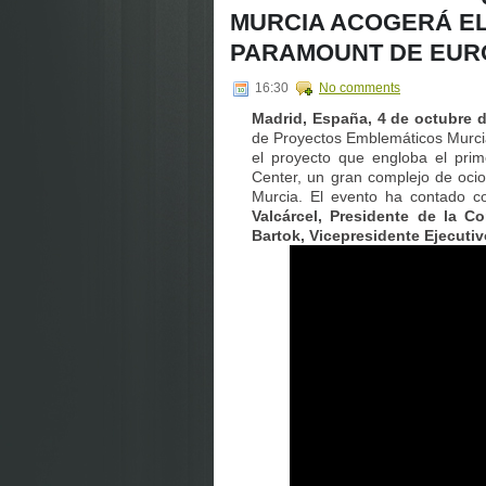
MURCIA ACOGERÁ EL
PARAMOUNT DE EUR
16:30
No comments
Madrid, España, 4 de octubre 
de Proyectos Emblemáticos Murc
el proyecto que engloba el pri
Center, un gran complejo de ocio
Murcia. El evento ha contado c
Valcárcel, Presidente de la 
Bartok, Vicepresidente Ejecuti