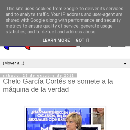
This site uses cookies from Google to deliver its services
and to analyze traffic. Your IP address and user-agent are
shared with Google along with performance and security
metrics to ensure quality of service, generate usage
statistics, and to detect and address abuse.
LEARN MORE
GOT IT
▼
sábado, 29 de octubre de 2011
Chelo García Cortés se somete a la
máquina de la verdad