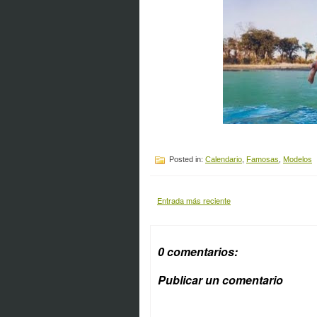
Posted in:
Calendario
,
Famosas
,
Modelos
Entrada más reciente
0 comentarios:
Publicar un comentario