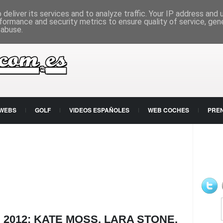
deliver its services and to analyze traffic. Your IP address and
formance and security metrics to ensure quality of service, ge
 abuse.
 WEBS
GOLF
VIDEOS ESPAÑOLES
WEB COCHES
PRE
 2012: KATE MOSS, LARA STONE,