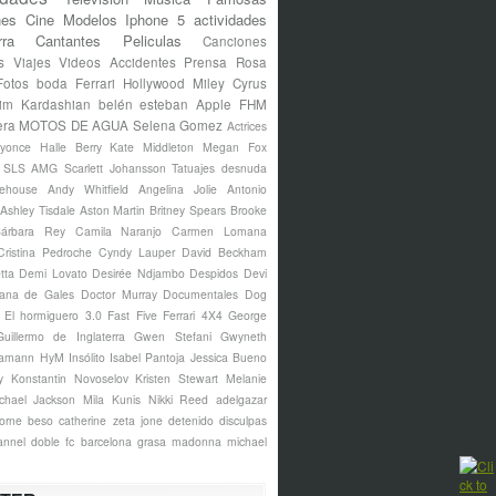
nes
Cine
Modelos
Iphone 5
actividades
rra
Cantantes
Peliculas
Canciones
s
Viajes
Videos
Accidentes
Prensa Rosa
Fotos
boda
Ferrari
Hollywood
Miley Cyrus
im Kardashian
belén esteban
Apple
FHM
era
MOTOS DE AGUA
Selena Gomez
Actrices
yonce
Halle Berry
Kate Middleton
Megan Fox
s SLS AMG
Scarlett Johansson
Tatuajes
desnuda
ehouse
Andy Whitfield
Angelina Jolie
Antonio
Ashley Tisdale
Aston Martin
Britney Spears
Brooke
árbara Rey
Camila Naranjo
Carmen Lomana
Cristina Pedroche
Cyndy Lauper
David Beckham
tta
Demi Lovato
Desirée Ndjambo
Despidos
Devi
ana de Gales
Doctor Murray
Documentales
Dog
El hormiguero 3.0
Fast Five
Ferrari 4X4
George
Guillermo de Inglaterra
Gwen Stefani
Gwyneth
amann
HyM
Insólito
Isabel Pantoja
Jessica Bueno
y
Konstantin Novoselov
Kristen Stewart
Melanie
chael Jackson
Mila Kunis
Nikki Reed
adelgazar
borne
beso
catherine zeta jone
detenido
disculpas
annel
doble
fc barcelona
grasa
madonna
michael