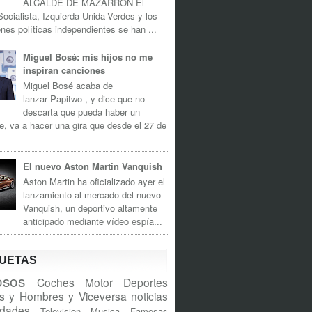
ALCALDE DE MAZARRÓN El
Socialista, Izquierda Unida-Verdes y los
nes políticas independientes se han ...
Miguel Bosé: mis hijos no me
inspiran canciones
Miguel Bosé acaba de
lanzar Papitwo , y dice que no
descarta que pueda haber un
e, va a hacer una gira que desde el 27 de
El nuevo Aston Martin Vanquish
Aston Martin ha oficializado ayer el
lanzamiento al mercado del nuevo
Vanquish, un deportivo altamente
anticipado mediante vídeo espía...
QUETAS
sos
Coches
Motor
Deportes
s y Hombres y Viceversa
noticias
idades
Television
Musica
Famosas