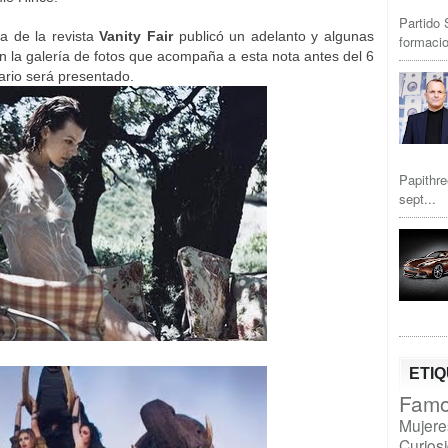
Partido 
ana de la revista
Vanity Fair
publicó un adelanto y algunas
formacio
n la galería de fotos que acompaña a esta nota antes del 6
ario será presentado.
Papithre
sept...
ETI
Famo
Mujere
Curios