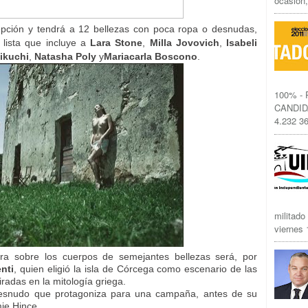
ocasión,
epción y tendrá a 12 bellezas con poca ropa o desnudas,
lista que incluye a
Lara Stone
,
Milla Jovovich
,
Isabeli
ikuchi
,
Natasha Poly
y
Mariacarla Boscono
.
100% -
CANDID
4.232 36
militado
viernes 1
ra sobre los cuerpos de semejantes bellezas será, por
nti
, quien eligió la isla de Córcega como escenario de las
radas en la mitología griega.
desnudo que protagoniza para una campaña, antes de su
mie Hince.