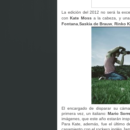
La edición del 2012 no será la exc
con
Kate Moss
a la cabeza, y una 
Fontana
,
Saskia de Brauw
,
Rinko K
El encargado de disparar su cáma
primera vez, un italiano:
Mario Sorre
imágenes, que este año estarán inspi
Para Kate, además, fue el último 
casamiento con el rockero inglés Ja