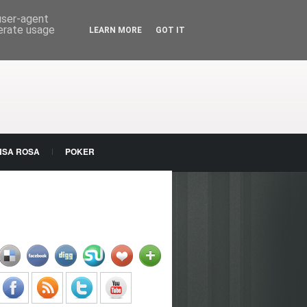
 user-agent
nerate usage
LEARN MORE
GOT IT
NSA ROSA
POKER