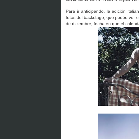
Para ir anticipando, la edición itali
fotos del backstage, que podés ver e
de diciembre, fecha en que el calend