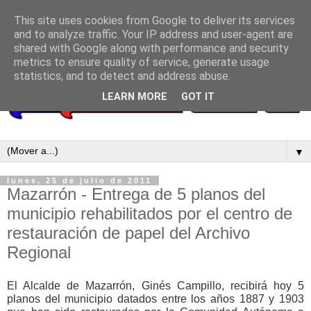
This site uses cookies from Google to deliver its services
and to analyze traffic. Your IP address and user-agent are
shared with Google along with performance and security
metrics to ensure quality of service, generate usage
statistics, and to detect and address abuse.
LEARN MORE
GOT IT
▼
lunes, 25 de julio de 2011
Mazarrón - Entrega de 5 planos del
municipio rehabilitados por el centro de
restauración de papel del Archivo
Regional
El Alcalde de Mazarrón, Ginés Campillo, recibirá hoy 5
planos del municipio datados entre los años 1887 y 1903