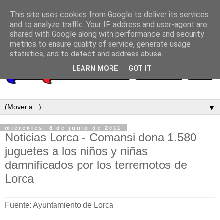
This site uses cookies from Google to deliver its services
and to analyze traffic. Your IP address and user-agent are
shared with Google along with performance and security
metrics to ensure quality of service, generate usage
statistics, and to detect and address abuse.
LEARN MORE
GOT IT
▼
miércoles, 8 de junio de 2011
Noticias Lorca - Comansi dona 1.580
juguetes a los niños y niñas
damnificados por los terremotos de
Lorca
Fuente: Ayuntamiento de Lorca