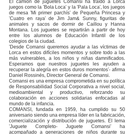
El camión de juguetes Comansi ha traído a Lorca
juegos como la 'Bola Loca' y la 'Pala Loca', los juegos
de mesa 'Mi primer parchís' de Pequeña Princesa y
'Cuatro en raya' de Jim Jam& Sunny, figuritas de
animales y sacos de dormir de Caillou y Hanna
Montana. Los juguetes se repartirán a partir de hoy
entre los alumnos de Educación Infantil de los
colegios de la ciudad.
'Desde Comansi queremos ayudar a las víctimas de
Lorca en estos difíciles momentos y sobre todo a las
más vulnerables, a los niños y niñas damnificados.
Esperamos que nuestros juguetes les ayuden a
recuperar la alegría en estos duros momentos'- afirma
Daniel Rossinés, Director General de Comansi.
Comansi es una empresa comprometida en su política
de Responsabilidad Social Corporativa a nivel social,
medioambiental y productivo, reforzando su
colaboración en acciones solidarias enfocadas al
mundo de la infancia.
COMANSI, fundada en 1959, ha cumplido su 50
aniversario siendo una empresa líder en la fabricación,
comercialización y distribución de juguetes. El lema
'Juguete Completo- Juguete Comansi' ha
acompañado a generaciones de niños durante su