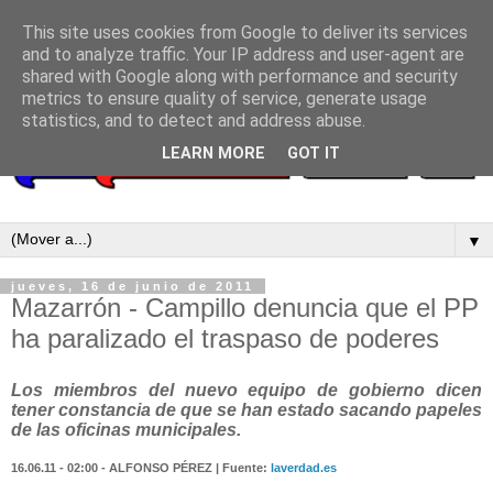
This site uses cookies from Google to deliver its services
and to analyze traffic. Your IP address and user-agent are
shared with Google along with performance and security
metrics to ensure quality of service, generate usage
statistics, and to detect and address abuse.
LEARN MORE
GOT IT
▼
jueves, 16 de junio de 2011
Mazarrón - Campillo denuncia que el PP
ha paralizado el traspaso de poderes
Los miembros del nuevo equipo de gobierno dicen
tener constancia de que se han estado sacando papeles
de las oficinas municipales.
16.06.11 -
02:00
-
ALFONSO PÉREZ | Fuente:
laverdad.es