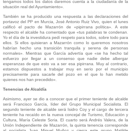
tengamos todos los datos daremos cuenta a la ciudadanía de la
situación real del Ayuntamiento».
También se ha producido una respuesta a las declaraciones del
portavoz del PP en Murcia, José Antonio Ruiz Vivo, quien el lunes
calificó el pacto de Mazarrón de «pipirrana política». A este
respecto el alcalde ha comentado que «tus palabras te condenan.
Yo el día de la investidura pedí respeto para todos, sobre todo para
ellos. Si ellos quisieran a Mazarrón como lo queremos nosotros
habrían hecho una transición tranquila y serena de personas
normales». Mientras que García advertía que «se ha hecho tal
esfuerzo por llegar a un consenso que nadie debe albergar
esperanzas de que esto va a ser esa pipirrana. Muy al contrario,
estamos dispuestos a trabajar muy en serio por el municipio
precisamente para sacarle del pozo en el que lo han metido
quienes nos han precedido».
Tenencias de Alcaldía
Asimismo, ayer se dio a conocer que el primer teniente de alcalde
será Francisco García, líder del Grupo Municipal Socialista. El
segundo teniente de alcalde será Isidro Coy y el cargo de tercera
teniente ha recaído en la nueva concejal de Turismo, Educación y
Cultura, María Celeste Soria. El cuarto será Andrés Valera, de la
Unión Independiente de Mazarrón, la quinta tenencia corresponde
al socialista Juan Miguel Muñoz y cierra este grupo Matilde