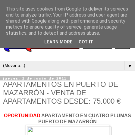
This site uses cookies from Google to deliver its services
and to analyze traffic. Your IP address and user-agent are
shared with Google along with performance and security
metrics to ensure quality of service, generate usage
statistics, and to detect and address abuse.
LEARN MORE
GOT IT
▼
jueves, 2 de junio de 2011
APARTAMENTOS EN PUERTO DE
MAZARRÓN - VENTA DE
APARTAMENTOS DESDE: 75.000 €
OPORTUNIDAD
APARTAMENTO EN CUATRO PLUMAS
PUERTO DE MAZARRÓN