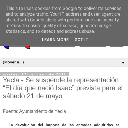
This site uses cookies from Google to deliver its services
and to analyze traffic. Your IP address and user-agent are
shared with Google along with performance and security
metrics to ensure quality of service, generate usage
statistics, and to detect and address abuse.
LEARN MORE
GOT IT
▼
martes, 17 de mayo de 2011
Yecla - Se suspende la representación
“El día que nació Isaac” prevista para el
sábado 21 de mayo
Fuente: Ayuntamiento de Yecla
La devolución del importe de las entradas adquiridas se