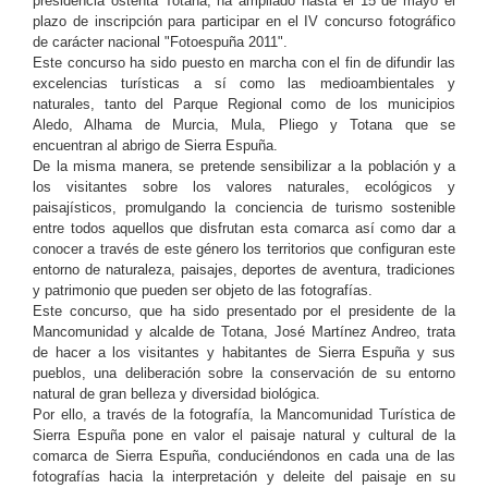
presidencia ostenta Totana, ha ampliado hasta el 15 de mayo el
plazo de inscripción para participar en el IV concurso fotográfico
de carácter nacional "Fotoespuña 2011".
Este concurso ha sido puesto en marcha con el fin de difundir las
excelencias turísticas a sí como las medioambientales y
naturales, tanto del Parque Regional como de los municipios
Aledo, Alhama de Murcia, Mula, Pliego y Totana que se
encuentran al abrigo de Sierra Espuña.
De la misma manera, se pretende sensibilizar a la población y a
los visitantes sobre los valores naturales, ecológicos y
paisajísticos, promulgando la conciencia de turismo sostenible
entre todos aquellos que disfrutan esta comarca así como dar a
conocer a través de este género los territorios que configuran este
entorno de naturaleza, paisajes, deportes de aventura, tradiciones
y patrimonio que pueden ser objeto de las fotografías.
Este concurso, que ha sido presentado por el presidente de la
Mancomunidad y alcalde de Totana, José Martínez Andreo, trata
de hacer a los visitantes y habitantes de Sierra Espuña y sus
pueblos, una deliberación sobre la conservación de su entorno
natural de gran belleza y diversidad biológica.
Por ello, a través de la fotografía, la Mancomunidad Turística de
Sierra Espuña pone en valor el paisaje natural y cultural de la
comarca de Sierra Espuña, conduciéndonos en cada una de las
fotografías hacia la interpretación y deleite del paisaje en su